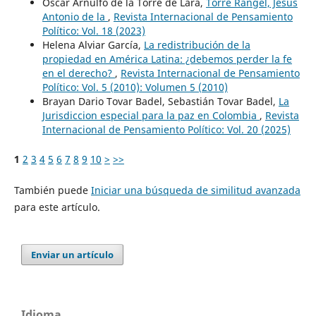
Oscar Arnulfo de la Torre de Lara,
Torre Rangel, Jesús
Antonio de la
,
Revista Internacional de Pensamiento
Político: Vol. 18 (2023)
Helena Alviar García,
La redistribución de la
propiedad en América Latina: ¿debemos perder la fe
en el derecho?
,
Revista Internacional de Pensamiento
Político: Vol. 5 (2010): Volumen 5 (2010)
Brayan Dario Tovar Badel, Sebastián Tovar Badel,
La
Jurisdiccion especial para la paz en Colombia
,
Revista
Internacional de Pensamiento Político: Vol. 20 (2025)
1
2
3
4
5
6
7
8
9
10
>
>>
También puede
Iniciar una búsqueda de similitud avanzada
para este artículo.
Enviar un artículo
Idioma