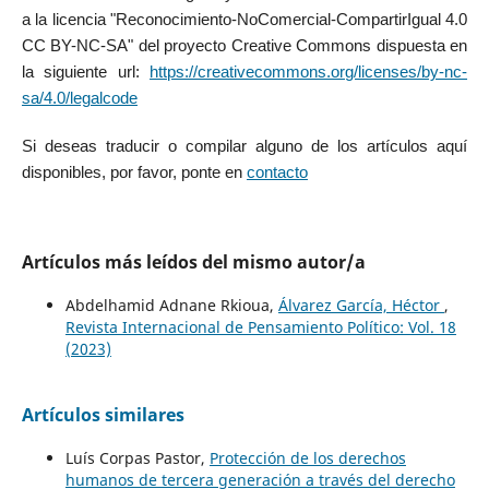
a la licencia "Reconocimiento-NoComercial-CompartirIgual 4.0
CC BY-NC-SA" del proyecto Creative Commons dispuesta en
la siguiente url:
https://creativecommons.org/licenses/by-nc-
sa/4.0/legalcode
Si deseas traducir o compilar alguno de los artículos aquí
disponibles, por favor, ponte en
contacto
Artículos más leídos del mismo autor/a
Abdelhamid Adnane Rkioua,
Álvarez García, Héctor
,
Revista Internacional de Pensamiento Político: Vol. 18
(2023)
Artículos similares
Luís Corpas Pastor,
Protección de los derechos
humanos de tercera generación a través del derecho