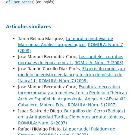
of Open Access
) (en inglés).
Artículos similares
Tania Bellido Márquez,
La muralla medieval de
Marchena. Análisis arqueológico
,
ROMULA: Núm. 7
(2008)
José Manuel Bermúdez Cano,
Los capiteles corintios
normales de época emiral
,
ROMULA: Núm. 7 (2008)
José Ramón Carrillo Díaz-Pinés,
El peristilo rodio: ¿un
modelo helenístico en la arquitectura doméstica de
Italica? I
,
ROMULA: Núm. 7 (2008)
José Manuel Bermúdez Cano,
Escultura decorativa
tardorromana y altomedieval en la Península Ibérica /
Archivo Español de Arqueología, Anejos de AEspa XLI,
Caballero, Mateos Eds.
,
ROMULA: Núm. 6 (2007)
Isaac Sastre de Diego,
Burguillos del Cerro (Badajoz)
en la Antigüedad Tardía. Elementos arquitectónicos
,
ROMULA: Núm. 6 (2007)
Rafael Hidalgo Prieto,
La puerta del Palatium de
Corduba
,
ROMULA: Núm. 6 (2007)