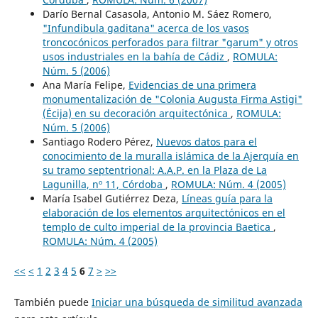
Darío Bernal Casasola, Antonio M. Sáez Romero,
"Infundibula gaditana" acerca de los vasos
troncocónicos perforados para filtrar "garum" y otros
usos industriales en la bahía de Cádiz
,
ROMULA:
Núm. 5 (2006)
Ana María Felipe,
Evidencias de una primera
monumentalización de "Colonia Augusta Firma Astigi"
(Écija) en su decoración arquitectónica
,
ROMULA:
Núm. 5 (2006)
Santiago Rodero Pérez,
Nuevos datos para el
conocimiento de la muralla islámica de la Ajerquía en
su tramo septentrional: A.A.P. en la Plaza de La
Lagunilla, nº 11, Córdoba
,
ROMULA: Núm. 4 (2005)
María Isabel Gutiérrez Deza,
Líneas guía para la
elaboración de los elementos arquitectónicos en el
templo de culto imperial de la provincia Baetica
,
ROMULA: Núm. 4 (2005)
<<
<
1
2
3
4
5
6
7
>
>>
También puede
Iniciar una búsqueda de similitud avanzada