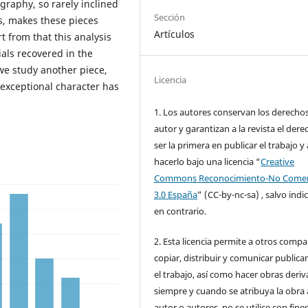
graphy, so rarely inclined
Sección
s, makes these pieces
Artículos
t from that this analysis
als recovered in the
we study another piece,
Licencia
exceptional character has
1. Los autores conservan los derecho
autor y garantizan a la revista el dere
ser la primera en publicar el trabajo y 
hacerlo bajo una licencia “
Creative
Commons Reconocimiento-No Comer
3.0 España
” (CC-by-nc-sa) , salvo indi
en contrario.
2. Esta licencia permite a otros compar
copiar, distribuir y comunicar public
el trabajo, así como hacer obras deri
siempre y cuando se atribuya la obra 
autor o autores, no se utilice con fine