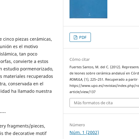
PDF
e cinco piezas cerámicas,
unión es el motivo
 islámica, tan poco
Cómo citar
rfas, convierte a estos
Fuertes Santos, M. del C. (2012). Represent
n estudio pormenorizado,
de leones sobre cerámica andalusí en Cór
los materiales recuperados
ROMULA
, (1), 225–251. Recuperado a partir
tra, conservada en el
https://www.upo.es/revistas/index.php/r
lidad ha llamado nuestra
article/view/137
Más formatos de cita
----
Número
tery fragments/pieces,
Núm. 1 (2002)
is the decorative motif