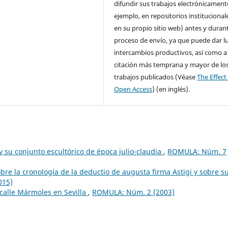
difundir sus trabajos electrónicament
ejemplo, en repositorios institucional
en su propio sitio web) antes y durant
proceso de envío, ya que puede dar l
intercambios productivos, así como a
citación más temprana y mayor de lo
trabajos publicados (Véase
The Effect
Open Access
) (en inglés).
 su conjunto escultórico de época julio-claudia
,
ROMULA: Núm. 7
bre la cronología de la deductio de augusta firma Astigi y sobre s
015)
 calle Mármoles en Sevilla
,
ROMULA: Núm. 2 (2003)