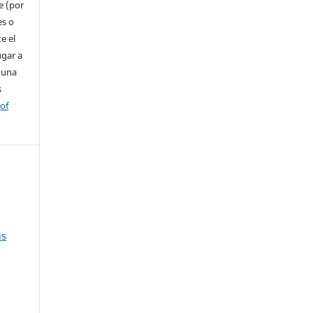
e (por
es o
e el
ugar a
 una
s
 of
us