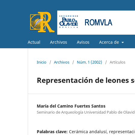
Actual
Archivos
Avisos
Acerca de
Inicio
/
Archivos
/
Núm. 1 (2002)
/
Artículos
Representación de leones 
María del Camino Fuertes Santos
Seminario de Arqueología Universidad Pablo de Olavid
Palabras clave:
Cerámica andalusí, representac