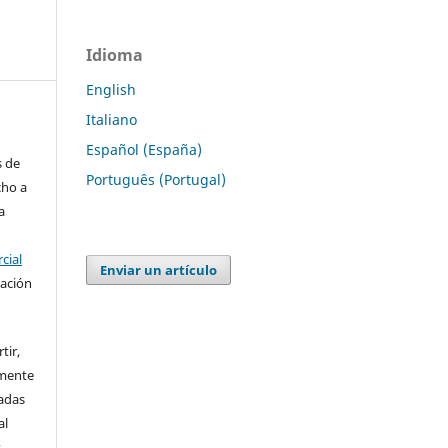
Idioma
English
Italiano
Español (España)
s de
Português (Portugal)
cho a
a
cial
Enviar un artículo
cación
tir,
amente
vadas
al
s