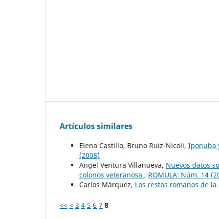
Artículos similares
Elena Castillo, Bruno Ruiz-Nicoli,
Iponuba y
(2008)
Angel Ventura Villanueva,
Nuevos datos so
colonos veteranosa
,
ROMULA: Núm. 14 (2
Carlos Márquez,
Los restos romanos de la
<<
<
3
4
5
6
7
8