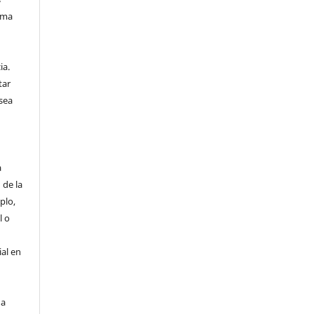
sma
n
ia.
tar
sea
a
 de la
plo,
l o
ial en
 a