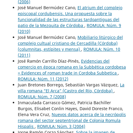
(2006)
José Manuel Bermúdez Cano,
El atrium del complejo
episcopal cordubensis. Una propuesta sobre la
funcionalidad de las estructuras tardoantiguas del
patio de la Mezquita de Córdoba
,
ROMULA: Núm. 9
(2010)
José Manuel Bermúdez Cano,
Mobiliario litúrgico del
complejo cultual cristiano de Cercadilla (Córdoba)
(columnitas, estípites y mensa)
,
ROMULA: Núm. 10
(2011)
José Ramón Carrillo Díaz-Pinés,
Evidencias del
comercio en época romana en la Subbética cordobesa
= Evidences of roman trade in Cordoba Subbetica
,
ROMULA: Núm. 11 (2012)
Juan Bretones Borrego, Sebastián Vargas Vázquez,
La
villa romana “El Arca” (Castro del Río, Córdoba)
,
ROMULA: Núm. 7 (2008)
Inmaculada Carrasco Gómez, Patricia Bachiller
Burgos, Elisabet Conlin Hayes, David Doreste Franco,
Elena Vera Cruz,
Nuevos datos acerca de la necrópolis
romana del sector septentrional de Colonia Romula
Hispalis
,
ROMULA: Núm. 3 (2004)
Jorge Ramón Corzo Sánchez,
Sobre la imagen de