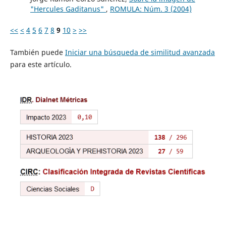
"Hercules Gaditanus"
,
ROMULA: Núm. 3 (2004)
<<
<
4
5
6
7
8
9
10
>
>>
También puede
Iniciar una búsqueda de similitud avanzada
para este artículo.