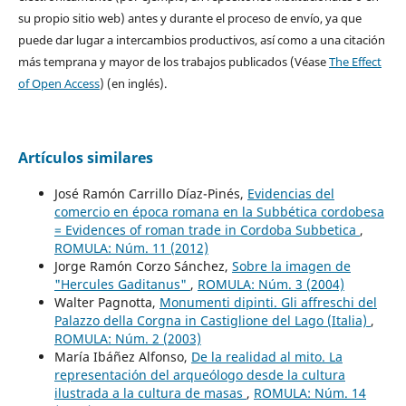
su propio sitio web) antes y durante el proceso de envío, ya que
puede dar lugar a intercambios productivos, así como a una citación
más temprana y mayor de los trabajos publicados (Véase
The Effect
of Open Access
) (en inglés).
Artículos similares
José Ramón Carrillo Díaz-Pinés,
Evidencias del
comercio en época romana en la Subbética cordobesa
= Evidences of roman trade in Cordoba Subbetica
,
ROMULA: Núm. 11 (2012)
Jorge Ramón Corzo Sánchez,
Sobre la imagen de
"Hercules Gaditanus"
,
ROMULA: Núm. 3 (2004)
Walter Pagnotta,
Monumenti dipinti. Gli affreschi del
Palazzo della Corgna in Castiglione del Lago (Italia)
,
ROMULA: Núm. 2 (2003)
María Ibáñez Alfonso,
De la realidad al mito. La
representación del arqueólogo desde la cultura
ilustrada a la cultura de masas
,
ROMULA: Núm. 14