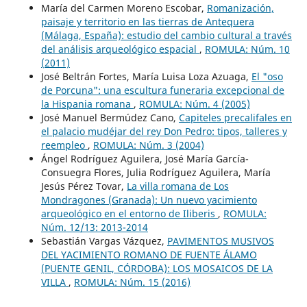
María del Carmen Moreno Escobar,
Romanización,
paisaje y territorio en las tierras de Antequera
(Málaga, España): estudio del cambio cultural a través
del análisis arqueológico espacial
,
ROMULA: Núm. 10
(2011)
José Beltrán Fortes, María Luisa Loza Azuaga,
El "oso
de Porcuna": una escultura funeraria excepcional de
la Hispania romana
,
ROMULA: Núm. 4 (2005)
José Manuel Bermúdez Cano,
Capiteles precalifales en
el palacio mudéjar del rey Don Pedro: tipos, talleres y
reempleo
,
ROMULA: Núm. 3 (2004)
Ángel Rodríguez Aguilera, José María García-
Consuegra Flores, Julia Rodríguez Aguilera, María
Jesús Pérez Tovar,
La villa romana de Los
Mondragones (Granada): Un nuevo yacimiento
arqueológico en el entorno de Iliberis
,
ROMULA:
Núm. 12/13: 2013-2014
Sebastián Vargas Vázquez,
PAVIMENTOS MUSIVOS
DEL YACIMIENTO ROMANO DE FUENTE ÁLAMO
(PUENTE GENIL, CÓRDOBA): LOS MOSAICOS DE LA
VILLA
,
ROMULA: Núm. 15 (2016)