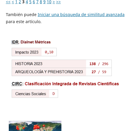
<<
<
1
2
3
4
5
6
7
8
9
10
>
>>
También puede
Iniciar una búsqueda de similitud avanzada
para este artículo.