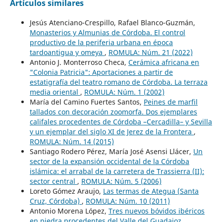
Artículos similares
Jesús Atenciano-Crespillo, Rafael Blanco-Guzmán,
Monasterios y Almunias de Córdoba. El control
productivo de la periferia urbana en época
tardoantigua y omeya
,
ROMULA: Núm. 21 (2022)
Antonio J. Monterroso Checa,
Cerámica africana en
"Colonia Patricia": Aportaciones a partir de
estatigrafía del teatro romano de Córdoba. La terraza
media oriental
,
ROMULA: Núm. 1 (2002)
María del Camino Fuertes Santos,
Peines de marfil
tallados con decoración zoomorfa. Dos ejemplares
califales procedentes de Córdoba –Cercadilla– y Sevilla
y un ejemplar del siglo XI de Jerez de la Frontera
,
ROMULA: Núm. 14 (2015)
Santiago Rodero Pérez, María José Asensi Llácer,
Un
sector de la expansión occidental de la Córdoba
islámica: el arrabal de la carretera de Trassierra (II):
sector central
,
ROMULA: Núm. 5 (2006)
Loreto Gómez Araujo,
Las termas de Ategua (Santa
Cruz, Córdoba)
,
ROMULA: Núm. 10 (2011)
Antonio Morena López,
Tres nuevos bóvidos ibéricos
en piedra procedentes del Valle del Guadajoz