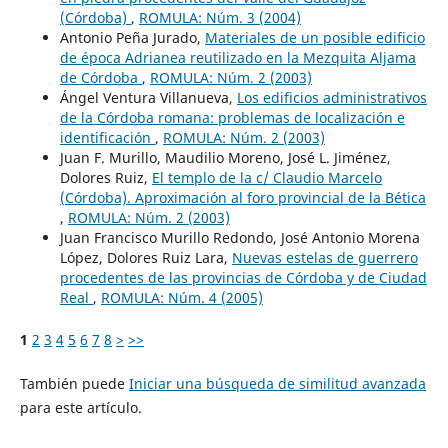
(Córdoba)
,
ROMULA: Núm. 3 (2004)
Antonio Peña Jurado,
Materiales de un posible edificio
de época Adrianea reutilizado en la Mezquita Aljama
de Córdoba
,
ROMULA: Núm. 2 (2003)
Ángel Ventura Villanueva,
Los edificios administrativos
de la Córdoba romana: problemas de localización e
identificación
,
ROMULA: Núm. 2 (2003)
Juan F. Murillo, Maudilio Moreno, José L. Jiménez,
Dolores Ruiz,
El templo de la c/ Claudio Marcelo
(Córdoba). Aproximación al foro provincial de la Bética
,
ROMULA: Núm. 2 (2003)
Juan Francisco Murillo Redondo, José Antonio Morena
López, Dolores Ruiz Lara,
Nuevas estelas de guerrero
procedentes de las provincias de Córdoba y de Ciudad
Real
,
ROMULA: Núm. 4 (2005)
1
2
3
4
5
6
7
8
>
>>
También puede
Iniciar una búsqueda de similitud avanzada
para este artículo.