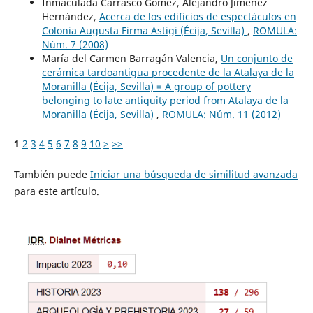
Inmaculada Carrasco Gómez, Alejandro Jiménez
Hernández,
Acerca de los edificios de espectáculos en
Colonia Augusta Firma Astigi (Écija, Sevilla)
,
ROMULA:
Núm. 7 (2008)
María del Carmen Barragán Valencia,
Un conjunto de
cerámica tardoantigua procedente de la Atalaya de la
Moranilla (Écija, Sevilla) = A group of pottery
belonging to late antiquity period from Atalaya de la
Moranilla (Écija, Sevilla)
,
ROMULA: Núm. 11 (2012)
1
2
3
4
5
6
7
8
9
10
>
>>
También puede
Iniciar una búsqueda de similitud avanzada
para este artículo.