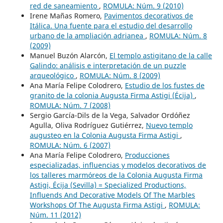
red de saneamiento
,
ROMULA: Núm. 9 (2010)
Irene Mañas Romero,
Pavimentos decorativos de
Itálica. Una fuente para el estudio del desarrollo
urbano de la ampliación adrianea
,
ROMULA: Núm. 8
(2009)
Manuel Buzón Alarcón,
El templo astigitano de la calle
Galindo: análisis e interpretación de un puzzle
arqueológico
,
ROMULA: Núm. 8 (2009)
Ana María Felipe Colodrero,
Estudio de los fustes de
granito de la colonia Augusta Firma Astigi (Écija)
,
ROMULA: Núm. 7 (2008)
Sergio García-Dils de la Vega, Salvador Ordóñez
Agulla, Oliva Rodríguez Gutiérrez,
Nuevo templo
augusteo en la Colonia Augusta Firma Astigi
,
ROMULA: Núm. 6 (2007)
Ana María Felipe Colodrero,
Producciones
especializadas, influencias y modelos decorativos de
los talleres marmóreos de la Colonia Augusta Firma
Astigi, Écija (Sevilla) = Specialized Productions,
Influends And Decorative Models Of The Marbles
Workshops Of The Augusta Firma Astigi
,
ROMULA:
Núm. 11 (2012)