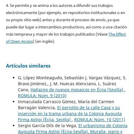
4. Se permite y se anima a los autores a difundir sus trabajos
electrónicamente (por ejemplo, en repositorios institucionales o en
su propio sitio web) antes y durante el proceso de envío, ya que
puede dar lugar a intercambios productivos, así como a una citación
más temprana y mayor de los trabajos publicados (Véase
The Effect
of Open Access
) (en inglés).
Artículos similares
G. López Monteagudo, Sebastián J. Vargas Vázquez, S.
Bravo Jiménez,, J. M. Huecas Atenciano, L. Suárez
Cano,
Hallazgo de nuevos mosaicos en Écija (Sevilla)
,
ROMULA: Núm. 9 (2010)
Inmaculada Carrasco Gómez, María del Carmen
Barragán Valencia,
El peristilo de la calle Cava y su
inserción en la trama urbana de la Colonia Augusta
Firma Astigi (Écija, Sevilla)
,
ROMULA: Núm. 10 (2011)
Sergio García-Dils de la Vega,
El urbanismo de Colonia
Augusta Firma Astigi (Écija-Sevilla). Muralla, viario y