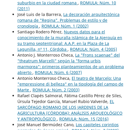
suburbio en la ciudad romana
,
ROMULA: Núm. 10
(2011)
José Luis de la Barrera,
La decoración arquitectónica
romana de "Regina". Problemas de estilo y de
cronología
,
ROMULA: Núm. 1 (2002)
Santiago Rodero Pérez,
Nuevos datos para el
conocimiento de la muralla islámica de la Ajerquía en
su tramo septentrional: A.A.P. en la Plaza de La
Lagunilla, nº 11, Córdoba
,
ROMULA: Núm. 4 (2005)
Antonio J. Monterroso Checa,
La "Frons scaenae" del
"theatrum Marcelli" según la "forma urbis
marmorea": primeros planteamientos de un problema
abierto
,
ROMULA: Núm. 6 (2007)
Antonio Monterroso Checa,
El teatro de Marcelo: Una
"empressione di belleza" en la tipología del campo de
Marte
,
ROMULA: Núm. 2 (2003)
Rafael Clapés Salmoral, Fátima Castillo Pérez de Siles,
Úrsula Tejedor García, Manuel Rubio Valverde,
EL
SARCÓFAGO ROMANO DE LOS JARDINES DE LA
AGRICULTURA (CÓRDOBA): ANÁLISIS ARQUEOLÓGICO
Y ANTROPOLÓGICO
,
ROMULA: Núm. 15 (2016)
José Manuel Bermúdez Cano,
Los capiteles corintios