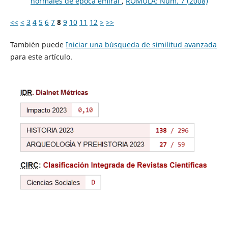
normales de época emiral
,
ROMULA: Núm. 7 (2008)
<<
<
3
4
5
6
7
8
9
10
11
12
>
>>
También puede
Iniciar una búsqueda de similitud avanzada
para este artículo.