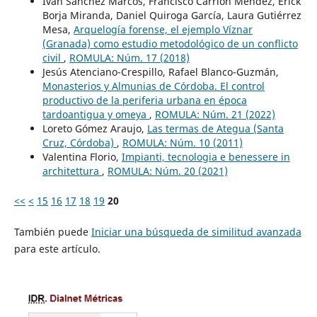
Iván Sánchez Marcos, Francisco Carrión Méndez, Erick
Borja Miranda, Daniel Quiroga García, Laura Gutiérrez
Mesa,
Arquelogía forense, el ejemplo Víznar
(Granada) como estudio metodológico de un conflicto
civil
,
ROMULA: Núm. 17 (2018)
Jesús Atenciano-Crespillo, Rafael Blanco-Guzmán,
Monasterios y Almunias de Córdoba. El control
productivo de la periferia urbana en época
tardoantigua y omeya
,
ROMULA: Núm. 21 (2022)
Loreto Gómez Araujo,
Las termas de Ategua (Santa
Cruz, Córdoba)
,
ROMULA: Núm. 10 (2011)
Valentina Florio,
Impianti, tecnologia e benessere in
architettura
,
ROMULA: Núm. 20 (2021)
<<
<
15
16
17
18
19
20
También puede
Iniciar una búsqueda de similitud avanzada
para este artículo.