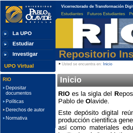
Vicerrectorado de Transformación Digi
Estudiantes
Futuros Estudiantes
P
La UPO
Estudiar
Repositorio Ins
Investigar
Usted se encuentra en:
Inicio
UPO Virtual
Inicio
RIO
Depositar
RIO
es la sigla del
R
epos
documentos
Pablo de
O
lavide.
Políticas
Derechos de autor
Este depósito digital reú
Normativa
producción cientifica gene
así como materiales edu