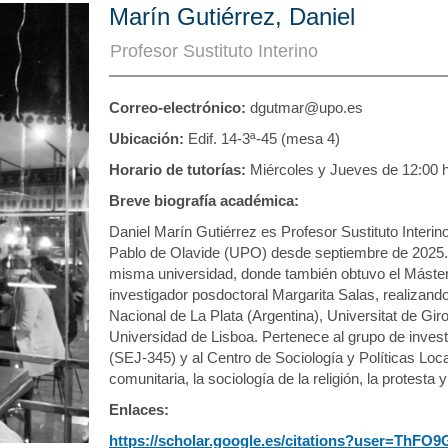
Marín Gutiérrez, Daniel
Profesor Sustituto Interino
Correo-electrónico:
dgutmar@upo.es
Ubicación:
Edif. 14-3ª-45 (mesa 4)
Horario de tutorías:
Miércoles y Jueves de 12:00 h-
Breve biografía académica:
Daniel Marín Gutiérrez es Profesor Sustituto Interi
Pablo de Olavide (UPO) desde septiembre de 2025. 
misma universidad, donde también obtuvo el Máster 
investigador posdoctoral Margarita Salas, realizand
Nacional de La Plata (Argentina), Universitat de Giro
Universidad de Lisboa. Pertenece al grupo de invest
(SEJ-345) y al Centro de Sociología y Políticas Loca
comunitaria, la sociología de la religión, la protest
Enlaces:
https://scholar.google.es/citations?user=Th