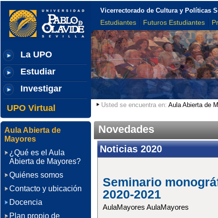
Vicerrectorado de Cultura y Políticas S
Estudiantes
Futuros Estudiantes
P
La UPO
Estudiar
Investigar
Usted se encuentra en:
Aula Abierta de 
UPO Virtual
Novedades
Aula Abierta de
Mayores
Noticias 2020
¿Qué es el Aula
Abierta de Mayores?
Quiénes somos
Seminario monográfi
Contacto y ubicación
2020-2021
Docencia
AulaMayores AulaMayores
Plan propio de