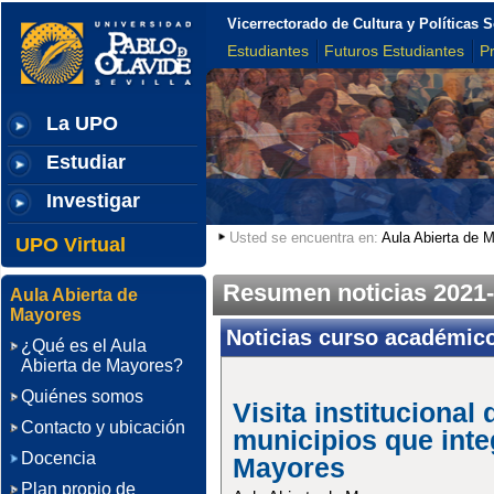
Vicerrectorado de Cultura y Políticas S
Estudiantes
Futuros Estudiantes
P
La UPO
Estudiar
Investigar
Usted se encuentra en:
Aula Abierta de 
UPO Virtual
Resumen noticias 2021
Aula Abierta de
Mayores
Noticias curso académic
¿Qué es el Aula
Abierta de Mayores?
Quiénes somos
Visita institucional
Contacto y ubicación
municipios que inte
Docencia
Mayores
Plan propio de