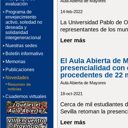
Aula Abierta de Mayores
evaluación
14-feb-2022
Programa de
envejecimiento
La Universidad Pablo de Ola
activo, soledad no
deseada y
representantes de los muni
solidaridad
intergeneracional
Leer más
Nuestras sedes
Boletín informativo
El Aula Abierta de 
Memorias
presencialidad con 
Publicaciones
procedentes de 22 
Novedades
Aula Abierta de Mayores
Resumen de
noticias
18-oct-2021
Cuadernos virtuales
Cerca de mil estudiantes d
Sevilla retoman la presenci
Leer más