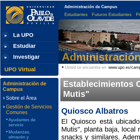
Administración de Campus
Estudiantes
Futuros Estudiantes
P
La UPO
Estudiar
Administració
Investigar
Usted se encuentra en:
www.upo.es/cam
UPO Virtual
Establecimientos 
Administración de
Campus
Mutis"
Sobre el Área
Gestión de Servicios
Quiosco Albatros
Comunes
Ayudantes de
El Quiosco está ubicado 
servicio
Mutis", planta baja, local
Mudanzas,
snacks y similares. Adem
almacén y