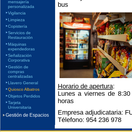
mensajería
bus
personalizada
Vigilancia
Limpieza
Copistería
Servicios de
Restauración
Máquinas
expendedoras
Señalización
Corporativa
Gestión de
compras
centralizadas
Llavero General
Horario de apertura
:
Quiosco Albatros
Lunes a viernes de 8:30
Objetos Perdidos
horas
Tarjeta
Universitaria
Empresa adjudicataria
Gestión de Espacios
Télefono: 954 236 978