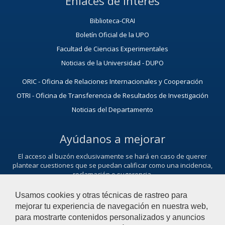
Enlaces de Interés
Biblioteca-CRAI
Boletín Oficial de la UPO
Facultad de Ciencias Experimentales
Noticias de la Universidad - DUPO
ORIC - Oficina de Relaciones Internacionales y Cooperación
OTRI - Oficina de Transferencia de Resultados de Investigación
Noticias del Departamento
Ayúdanos a mejorar
El acceso al buzón exclusivamente se hará en caso de querer
plantear cuestiones que se puedan calificar como una incidencia,
reclamación o sugerencia.
Contacta con nosotros
Usamos cookies y otras técnicas de rastreo para
mejorar tu experiencia de navegación en nuestra web,
para mostrarte contenidos personalizados y anuncios