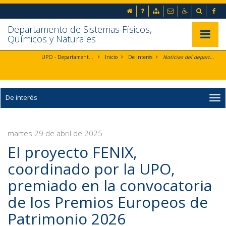
Ir al contenido principal de la página (alt + s)
inicio
Preguntas frecuentes
Mapa web
Contacto
Accesibilida
Buscad
Ir a la cabecera de la página (alt + c)
Ir al pie de la página (alt + p)
Departamento de Sistemas Físicos,
Ir al menú principal (alt + u)
Mostrar/
Químicos y Naturales
UPO - Departamento de Sistemas Físicos, Químicos y Naturales
Inicio
De interés
Noticias del departamento
De interés
martes 29 de abril de 2025
El proyecto FENIX,
coordinado por la UPO,
premiado en la convocatoria
de los Premios Europeos de
Patrimonio 2026