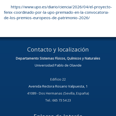
https://www.upo.es/diario/ciencia/2026/04/el-proyecto-
fenix-coordinado-por-la-upo-premiado-en-la-convocatoria-
de-los-premios-europeos-de-patrimonio-2026/
Contacto y localización
Departamento Sistemas Físicos, Químicos y Naturales
Universidad Pablo de Olavide
Edificio 22
Avenida Rectora Rosario Valpuesta, 1
41089 - Dos Hermanas (Sevilla, España)
Tel.: 665 73 54 23