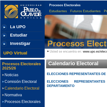
Procesos Electorales
Estudiantes
Futuros Estudiantes
P
La UPO
Estudiar
Procesos Elect
Investigar
Usted se encuentra en:
www.upo.es/elec
UPO Virtual
Calendario Electoral
Procesos Electorales
2025/26
ELECCIONES REPRESENTANTES DE
Noticias
Comisión Electoral
ELECCIONES REPRESENTANT
DEPARTAMENTO
Calendario Electoral
Normativa
Procesos Electorales