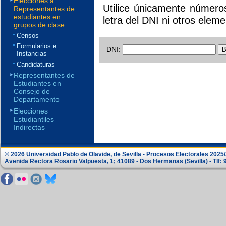
Elecciones a
Utilice únicamente número
Representantes de
estudiantes en
letra del DNI ni otros elem
grupos de clase
Censos
Formularios e
DNI:
Instancias
Candidaturas
Representantes de
Estudiantes en
Consejo de
Departamento
Elecciones
Estudiantiles
Indirectas
© 2026 Universidad Pablo de Olavide, de Sevilla - Procesos Electorales 2025
Avenida Rectora Rosario Valpuesta, 1; 41089 - Dos Hermanas (Sevilla) - Tlf: