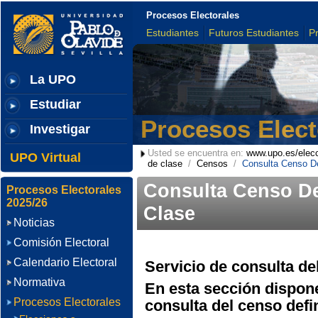
Procesos Electorales
Estudiantes
Futuros Estudiantes
P
La UPO
Estudiar
Procesos Elect
Investigar
Usted se encuentra en:
www.upo.es/elec
UPO Virtual
de clase
/
Censos
/
Consulta Censo De
Consulta Censo De
Procesos Electorales
2025/26
Clase
Noticias
Comisión Electoral
Calendario Electoral
Servicio de consulta de
Normativa
En esta sección dispon
Procesos Electorales
consulta del censo defin