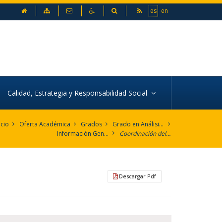
inicio
Mapa web
Contacto
Accesibilidad
Buscador
es
en
Calidad, Estrategia y Responsabilidad Social
icio
Oferta Académica
Grados
Grado en Análisis Económico
Información General del Título
Coordinación del Título
Descargar Pdf