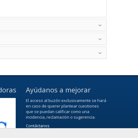
doras
Ayúdanos a mejorar
El acceso al buzón exclusivamente se hará
en caso de querer plantear cuestiones
que se puedan calificar como una
incidencia, reclamación o sugerencia.
Contáctanos