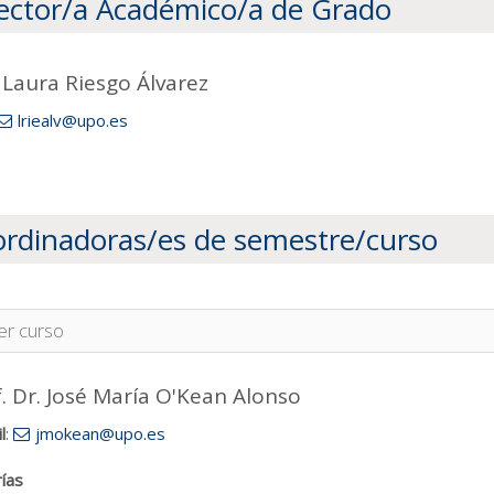
ector/a Académico/a de Grado
. Laura Riesgo Álvarez
lriealv@upo.es
rdinadoras/es de semestre/curso
er curso
. Dr. José María O'Kean Alonso
l
:
jmokean@upo.es
ías