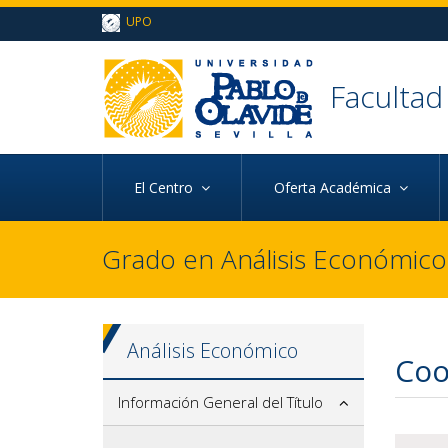
Ir al contenido principal de la página (alt + s)
UPO
Ir a la cabecera de la página (alt + c)
Ir al pie de la página (alt + p)
Ir al menú principal (alt + u)
Facultad
El Centro
Oferta Académica
Grado en Análisis Económico
Análisis Económico
Coo
Información General del Título