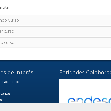
a cita
ndo Curso
er curso
to curso
es de Interés
Entidades Colabora
rio académico
ocentes
es
 Facultad