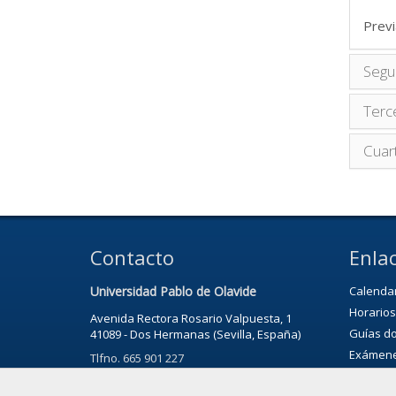
Previ
Segu
Terc
Cuar
Contacto
Enlac
Universidad Pablo de Olavide
Calenda
Horarios
Avenida Rectora Rosario Valpuesta, 1
Guías d
41089 - Dos Hermanas (Sevilla, España)
Exámen
Tlfno. 665 901 227
Noticias