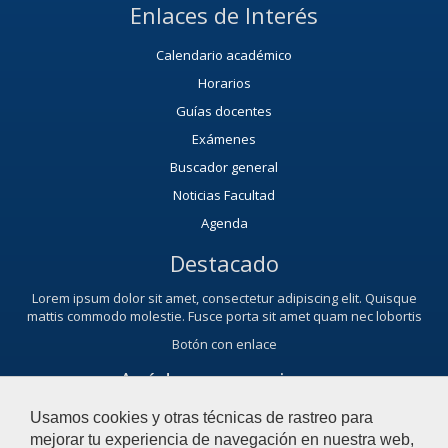
Enlaces de Interés
Calendario académico
Horarios
Guías docentes
Exámenes
Buscador general
Noticias Facultad
Agenda
Destacado
Lorem ipsum dolor sit amet, consectetur adipiscing elit. Quisque
mattis commodo molestie. Fusce porta sit amet quam nec lobortis
Botón con enlace
Ayúdanos a mejorar
El acceso al buzón exclusivamente se hará en caso de querer
Usamos cookies y otras técnicas de rastreo para
plantear cuestiones que se puedan calificar como una incidencia,
mejorar tu experiencia de navegación en nuestra web,