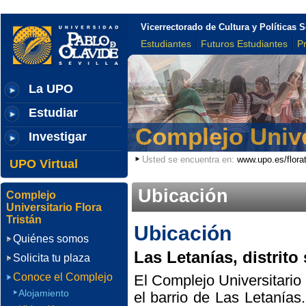
Introduzca aquí código html válido para añadir al body
Vicerrectorado de Cultura y Políticas S
Estudiantes
Futuros Estudiantes
P
La UPO
Estudiar
Complejo Univer
Investigar
Usted se encuentra en:
www.upo.es/florat
UPO Virtual
Ubicación
Complejo
Universitario Flora
Tristán
Ubicación
Quiénes somos
Las Letanías, distrito
Solicita tu plaza
Conoce el Complejo
El Complejo Universitario 
Alojamiento
el barrio de Las Letanías.