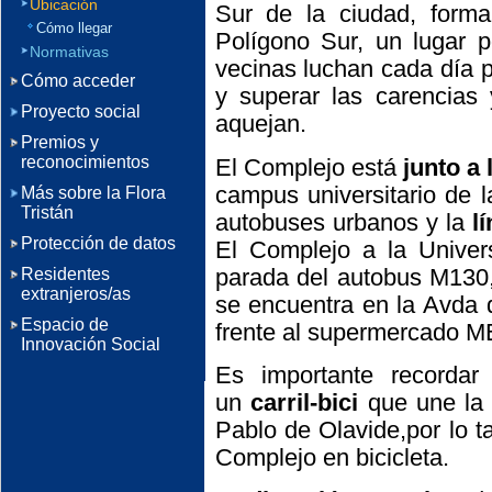
Ubicación
Sur de la ciudad, forman
Cómo llegar
Polígono Sur, un lugar p
Normativas
vecinas luchan cada día p
Cómo acceder
y superar las carencias
Proyecto social
aquejan.
Premios y
reconocimientos
El Complejo está
junto a 
campus universitario de 
Más sobre la Flora
Tristán
autobuses urbanos y la
l
Protección de datos
El Complejo a la Unive
parada del autobus M130,
Residentes
extranjeros/as
se encuentra en la Avda 
Espacio de
frente al supermercado
Innovación Social
Es importante recorda
un
carril-bici
que une la
Pablo de Olavide,por lo 
Complejo en bicicleta.