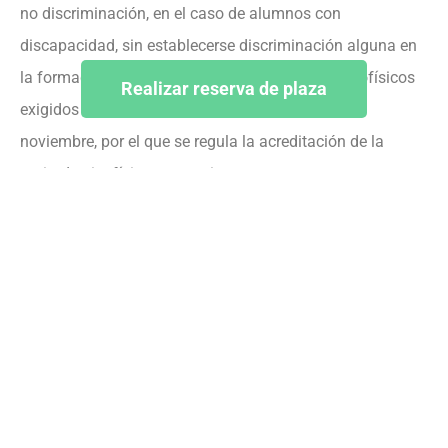
no discriminación, en el caso de alumnos con
discapacidad, sin establecerse discriminación alguna en
la formación, se informará de los requisitos psicofísicos
Realizar reserva de plaza
exigidos en el Real Decreto 2487/1998, de 20 de
noviembre, por el que se regula la acreditación de la
aptitud psicofísica necesaria para tener y usar armas y
para prestar servicios de seguridad privada.
La adjudicación de las plazas se realizará en función de
criterios específicos de orden de llegada y de valoración
de méritos relacionados con la temática docente. Los
alumnos que hayan reservado una plaza en la
preinscripción tendrán preferencia en el momento de
formalización de la matrícula.