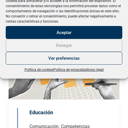
cookies para almacenar y/o acceder a la información del dispositivo. El
Ver microcredenciales
consentimiento de estas tecnologías nos permitirá procesar datos como el
comportamiento de navegación o las identificaciones únicas en este sitio.
No consentir o retirar el consentimiento, puede afectar negativamente a
ciertas características y funciones.
Aceptar
Denegar
Ver preferencias
Política de cookies
Política de privacidad
Aviso legal
Educación
Comunicación. Competencias