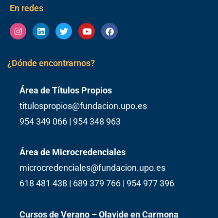
En redes
Instagram
Linkedin
Twitter
Youtube
Facebook
¿Dónde encontrarnos?
Área de Títulos Propios
titulospropios@fundacion.upo.es
954 349 066 | 954 348 963
Área de Microcredenciales
microcredenciales@fundacion.upo.es
618 481 438 | 689 379 766 | 954 977 396
Cursos de Verano – Olavide en Carmona