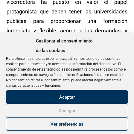
vicerrectora ha puesto en valor el papel
protagonista que deben tener las universidades
públicas para proporcionar una formación
inmediata y flexible, acorde a las demandas, y
desarrollada e implementada bajo los más altos
Gestionar el consentimiento
niveles de calidad.
de las cookies
Para ofrecer las mejores experiencias, utilizamos tecnologías como las
cookies para almacenar y/o acceder a la información del dispositivo. El
En la reunión, se ha insistido en la necesidad de
consentimiento de estas tecnologías nos permitirá procesar datos como el
comportamiento de navegación o las identificaciones únicas en este sitio.
colaboración para la difusión de las
No consentir o retirar el consentimiento, puede afectar negativamente a
ciertas características y funciones.
microcredenciales universitarias y, en particular,
para dar a conocer la oferta concreta de la
Aceptar
Universidad Pablo de Olavide entre los afiliados y
Denegar
afiliadas de UGT. Además, desde las distintas
Ver preferencias
federaciones se han trasladado las necesidades