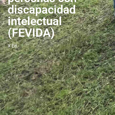
discapacidad
intelectual
(FEVIDA)
X Ed.