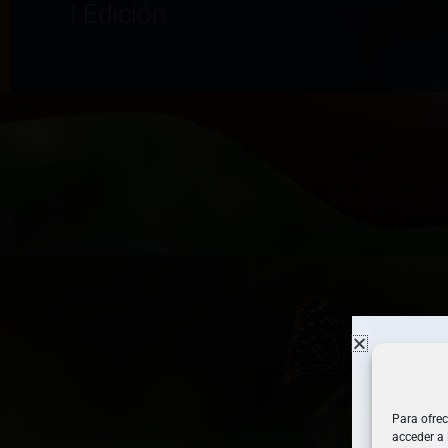
I Edición
Para ofrec
acceder a 