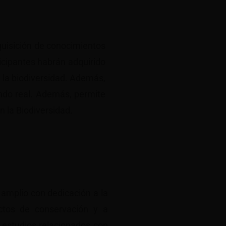
dquisición de conocimientos
ticipantes habrán adquirido
 la biodiversidad. Además,
undo real. Además, permite
n la Biodiversidad.
o amplio con dedicación a la
ectos de conservación y a
 estudios relacionados con