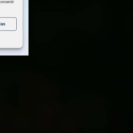
consentir
ano
ias