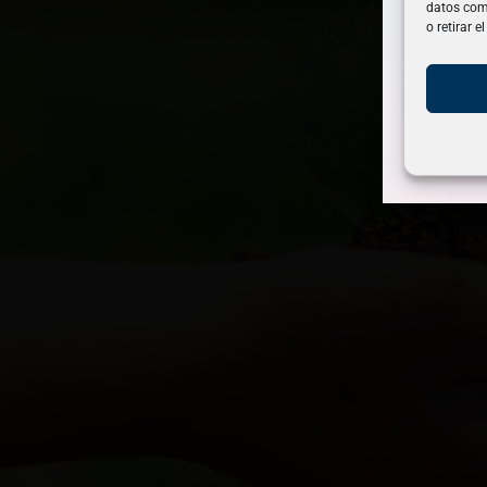
datos como
o retirar 
Este 