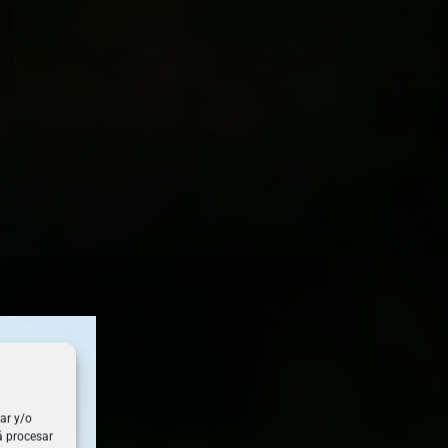
ar y/o
á procesar