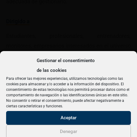
adecuada de gestionarlo.
Dirigido a
Estudiantes, profesionales, entrenadores,
monitores, empresarios interesados en el universo
del deporte y de la gestión deportiva., titulados y
Gestionar el consentimiento
estudiantes de las Ciencias de la Actividad Física y
de las cookies
el Deporte y de la Educación Física (T.A.F.A.D.) y
Para ofrecer las mejores experiencias, utilizamos tecnologías como las
otros profesionales del sector deportivo.
cookies para almacenar y/o acceder a la información del dispositivo. El
consentimiento de estas tecnologías nos permitirá procesar datos como el
comportamiento de navegación o las identificaciones únicas en este sitio.
Programa
No consentir o retirar el consentimiento, puede afectar negativamente a
Este curso pertenece a una edición pasada
ciertas características y funciones.
Este curso pertenece a una edición pasada
de Cursos de Verano
Aceptar
Descarga el programa en PDF
Patrocinan
Denegar
¡Llévame a la nueva edición!
¿Quieres más información sobre la