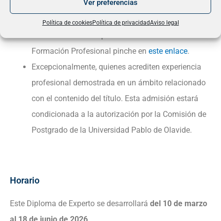
Ver preferencias
los ciclos formativos de grado medio o superior.
Para conocer los requisitos establecidos por la
Política de cookies
Política de privacidad
Aviso legal
Junta de Andalucía para acceder a los Ciclos de
Formación Profesional pinche en
este enlace
.
Excepcionalmente, quienes acrediten experiencia
profesional demostrada en un ámbito relacionado
con el contenido del título. Esta admisión estará
condicionada a la autorización por la Comisión de
Postgrado de la Universidad Pablo de Olavide.
Horario
Este Diploma de Experto se desarrollará
del 10 de marzo
al 18 de junio de 2026
.