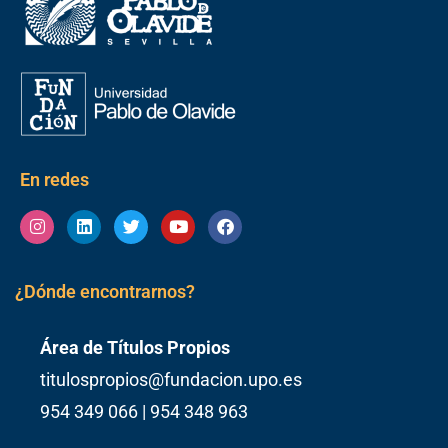
En redes
Instagram
Linkedin
Twitter
Youtube
Facebook
¿Dónde encontrarnos?
Área de Títulos Propios
titulospropios@fundacion.upo.es
954 349 066 | 954 348 963