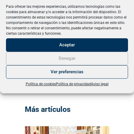
mediante IA, se ha podido escuchar de nuevo la
Para ofrecer las mejores experiencias, utilizamos tecnologías como las
voz del músico, “muy querido” por su público local.
cookies para almacenar y/o acceder a la información del dispositivo. El
consentimiento de estas tecnologías nos permitirá procesar datos como el
comportamiento de navegación o las identificaciones únicas en este sitio.
No consentir o retirar el consentimiento, puede afectar negativamente a
“Eso sin la inteligencia artificial no se podría haber
ciertas características y funciones.
hecho. Y no tiene nada de malo, entonces,
Aceptar
hagámoslo”, ha concluido Salaverría.
Denegar
Fuente: Europa Press
Ver preferencias
Política de cookies
Política de privacidad
Aviso legal
Más artículos