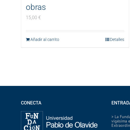
obras
15,00
€
Añadir al carrito
Detalles
CONECTA
ENTRAD
> La Fund
vigésima 
Extraordin