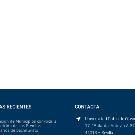
AS RECIENTES
CONTACTA
Universidad Pablo de Olavid
ación de Municipios convoca la
edición de sus Premios
17, 1ª planta. Autovía A-37
arios de Bachillerato
41013 – Sevilla.