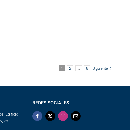
1
2
…
8
Siguiente
REDES SOCIALES
e. Edificio
6, km. 1.