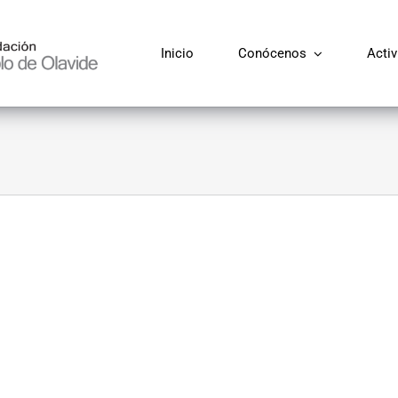
Inicio
Conócenos
Acti
a Fundación de Municipios?
Pueblos
Aldeaquemada
Arquillos
Baeza
Cañada Rosal
Carboneros
Dos Hermanas