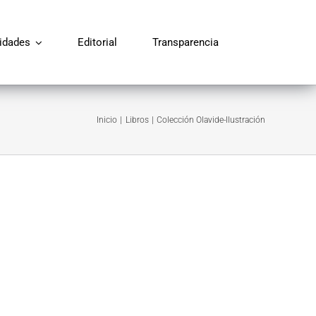
vidades
Editorial
Transparencia
Guarromán
Inicio
Libros
Colección Olavide-Ilustración
La Carlota
La Carolina
La Luisiana
Montizón
Prado del Rey
San Sebastián de los Ballesteros