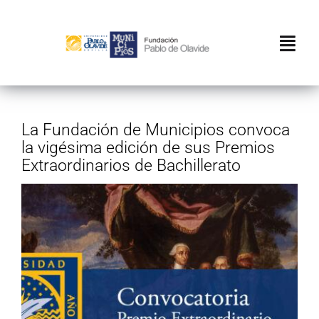
Saltar
al
contenido
Togg
Navi
Inicio
La Fundación de Municipios convoca
Conócenos
la vigésima edición de sus Premios
Extraordinarios de Bachillerato
Actividades
Ver
Editorial
imagen
más
Transparencia
grande