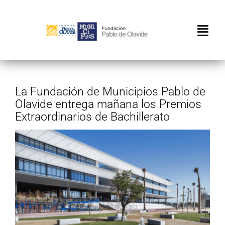
Saltar
al
contenido
Togg
Navi
Inicio
La Fundación de Municipios Pablo de
Conócenos
Olavide entrega mañana los Premios
Extraordinarios de Bachillerato
Actividades
Ver
Editorial
imagen
más
Transparencia
grande