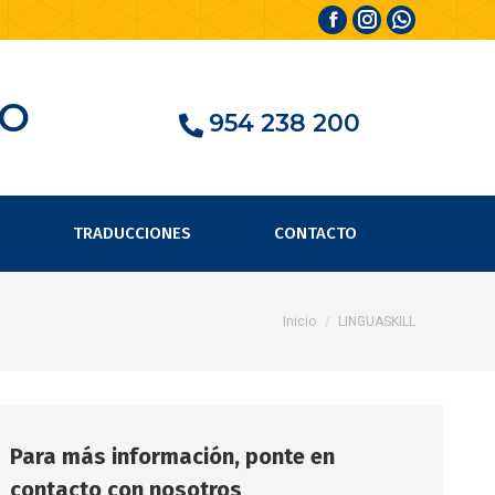
Facebook
Instagram
Whatsapp
page
page
page
opens
opens
opens
PO
954 238 200
in
in
in
new
new
new
window
window
window
TRADUCCIONES
CONTACTO
Estás aquí:
Inicio
LINGUASKILL
Para más información, ponte en
contacto con nosotros