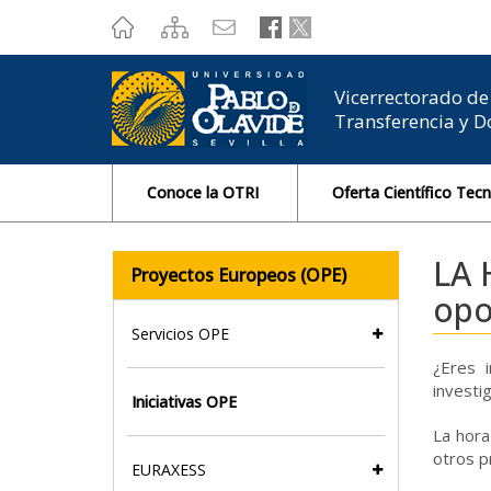
???
label.access.jump.content???
???
label.access.jump.header???
???
label.access.jump.footer???
???
label.access.jump.menu???
Vicerrectorado de 
Transferencia y 
Conoce la OTRI
Oferta Científico Tec
LA 
Proyectos Europeos (OPE)
opo
Servicios OPE
¿Eres 
investi
Iniciativas OPE
La hora
otros p
EURAXESS