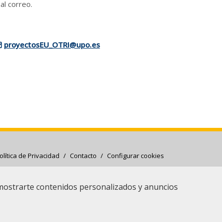
al correo.
proyectosEU_OTRI@upo.es
olítica de Privacidad
/
Contacto
/
Configurar cookies
 mostrarte contenidos personalizados y anuncios
opeo de Desarrollo Regional (FEDER) y la Junta de Andalucía
Referencia del Proyecto: AT17_5996
Referencia del Proyecto: AT21_00089