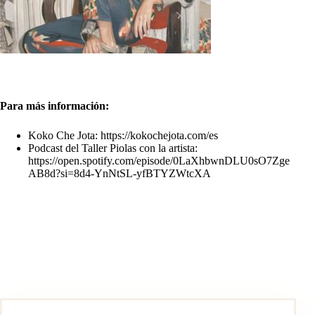
Para más información:
Koko Che Jota: https://kokochejota.com/es
Podcast del Taller Piolas con la artista:
https://open.spotify.com/episode/0LaXhbwnDLU0sO7Zge
AB8d?si=8d4-YnNtSL-yfBTYZWtcXA