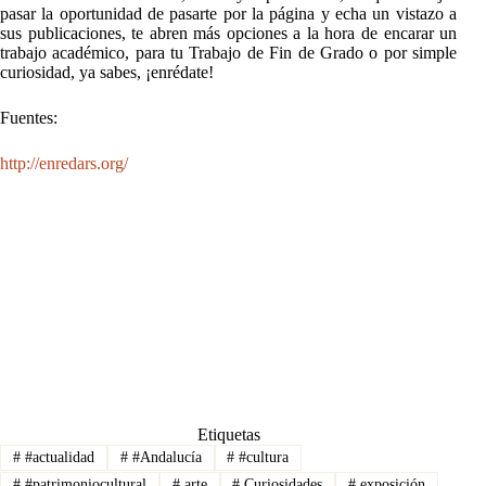
pasar la oportunidad de pasarte por la página y echa un vistazo a
sus publicaciones, te abren más opciones a la hora de encarar un
trabajo académico, para tu Trabajo de Fin de Grado o por simple
curiosidad, ya sabes, ¡enrédate!
Fuentes:
http://enredars.org/
Etiquetas
#
#actualidad
#
#Andalucía
#
#cultura
#
#patrimoniocultural
#
arte
#
Curiosidades
#
exposición