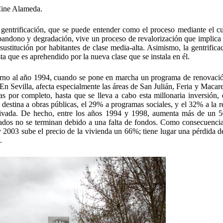
ine Alameda.
gentrificación, que se puede entender como el proceso mediante el cu
bandono y degradación, vive un proceso de revalorización que implica 
 sustitución por habitantes de clase media-alta. Asimismo, la gentrific
ta que es aprehendido por la nueva clase que se instala en él.
torno al año 1994, cuando se pone en marcha un programa de renovaci
n Sevilla, afecta especialmente las áreas de San Julián, Feria y Macar
 por completo, hasta que se lleva a cabo esta millonaria inversión, 
destina a obras públicas, el 29% a programas sociales, y el 32% a la r
 privada. De hecho, entre los años 1994 y 1998, aumenta más de un 
iados no se terminan debido a una falta de fondos. Como consecuencia
 2003 sube el precio de la vivienda un 66%; tiene lugar una pérdida d
.