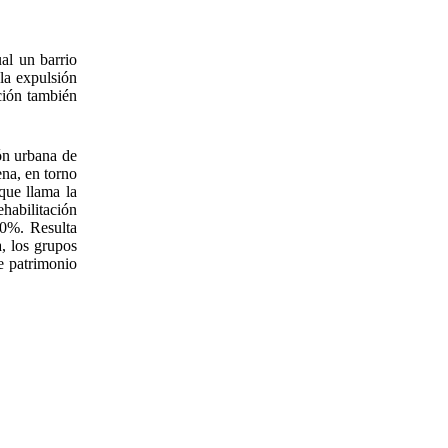
al un barrio
la expulsión
ación también
ón urbana de
ena, en torno
que llama la
ehabilitación
50%. Resulta
, los grupos
e patrimonio