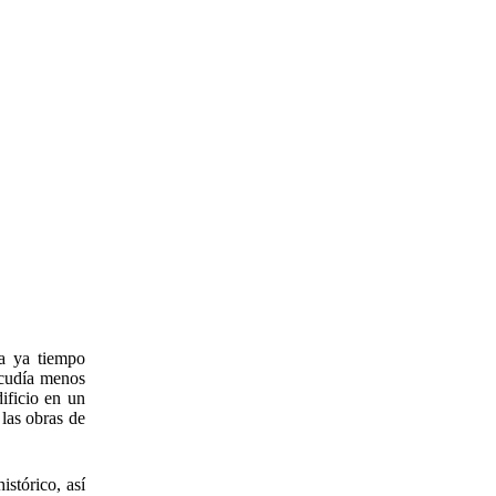
ba ya tiempo
acudía menos
ificio en un
las obras de
istórico, así