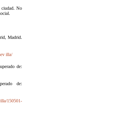
a ciudad. No
ocial.
rid, Madrid.
ev illa/
uperado de:
perado de:
illa/150501-