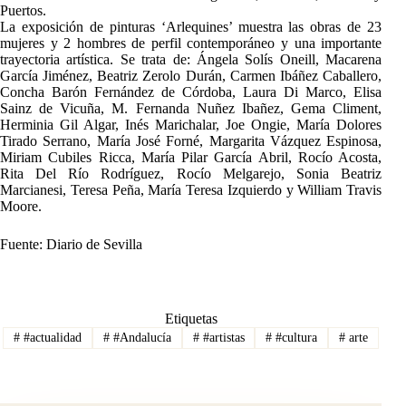
Puertos.
La exposición de pinturas ‘Arlequines’ muestra las obras de 23
mujeres y 2 hombres de perfil contemporáneo y una importante
trayectoria artística. Se trata de: Ángela Solís Oneill, Macarena
García Jiménez, Beatriz Zerolo Durán, Carmen Ibáñez Caballero,
Concha Barón Fernández de Córdoba, Laura Di Marco, Elisa
Sainz de Vicuña, M. Fernanda Nuñez Ibañez, Gema Climent,
Herminia Gil Algar, Inés Marichalar, Joe Ongie, María Dolores
Tirado Serrano, María José Forné, Margarita Vázquez Espinosa,
Miriam Cubiles Ricca, María Pilar García Abril, Rocío Acosta,
Rita Del Río Rodríguez, Rocío Melgarejo, Sonia Beatriz
Marcianesi, Teresa Peña, María Teresa Izquierdo y William Travis
Moore.
Fuente: Diario de Sevilla
Etiquetas
#
#actualidad
#
#Andalucía
#
#artistas
#
#cultura
#
arte