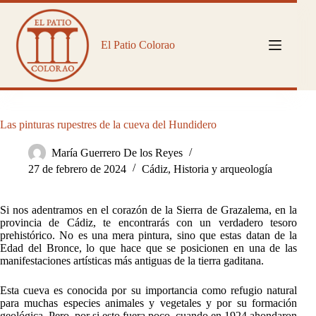
Saltar
al
contenido
El Patio Colorao
Las pinturas rupestres de la cueva del Hundidero
María Guerrero De los Reyes
27 de febrero de 2024
Cádiz
,
Historia y arqueología
Si nos adentramos en el corazón de la Sierra de Grazalema, en la
provincia de Cádiz, te encontrarás con un verdadero tesoro
prehistórico. No es una mera pintura, sino que estas datan de la
Edad del Bronce, lo que hace que se posicionen en una de las
manifestaciones artísticas más antiguas de la tierra gaditana.
Esta cueva es conocida por su importancia como refugio natural
para muchas especies animales y vegetales y por su formación
geológica. Pero, por si esto fuera poco, cuando en 1924 ahondaron