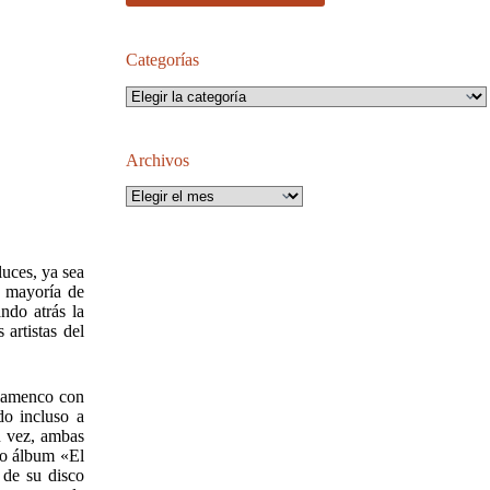
Categorías
Categorías
Archivos
Archivos
luces, ya sea
a mayoría de
ndo atrás la
 artistas del
flamenco con
do incluso a
u vez, ambas
do álbum «El
 de su disco