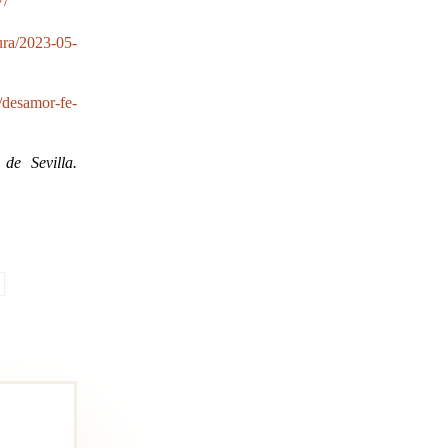
7/
tura/2023-05-
/desamor-fe-
 de Sevilla.