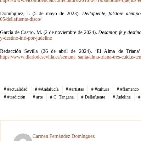
https://www.elconfidencial.com/cultura/2016-04-19/autotune-quejios-e
Domínguez, I. (5 de mayo de 2023).
Dellafuente, folclore atemp
05/dellafuente-disco/
García de Castro, M. (2 de noviembre de 2024).
Desamor, fe y destino
y-destino-inri-por-judeline
Redacción Sevilla (26 de abril de 2024). ‘El Alma de Triana
https://www.diariodesevilla.es/semana_santa/alma-triana-tres-caidas
#
#actualidad
#
#Andalucía
#
#artistas
#
#cultura
#
#flamenco
#
#tradición
#
arte
#
C. Tangana
#
Dellafuente
#
Judeline
#
Carmen Fernández Domínguez