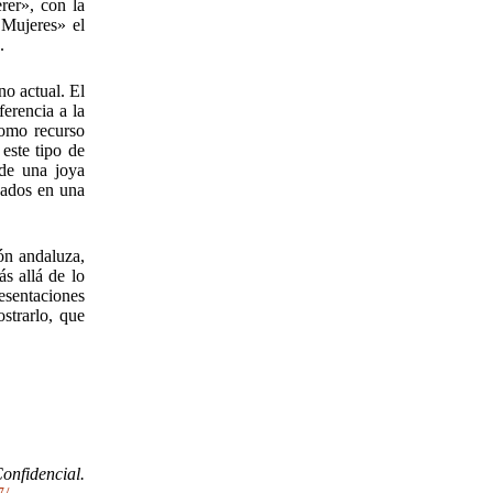
er», con la
 Mujeres» el
z.
no actual. El
erencia a la
 como recurso
 este tipo de
 de una joya
cados en una
ión andaluza,
s allá de lo
esentaciones
strarlo, que
onfidencial.