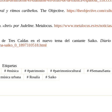
uforia-dellafuente-el-diamante-en-bruto-de-la-musica-espanola_118555
oral y ritmos caribeños.
The Objective.
https://theobjective.com/cul
. «Inri» por Judeline.
Metalocus.
https://www.metalocus.es/es/noticias
’ de Tres Caídas en el nuevo tema del cantante Saiko.
Diario
-tema-saiko_0_1897310518.html
Etiquetas
#
#música
#
#patrimonio
#
#patrimoniocultural
#
#SemanaSanta
música urbana
#
Rosalía
#
Saiko