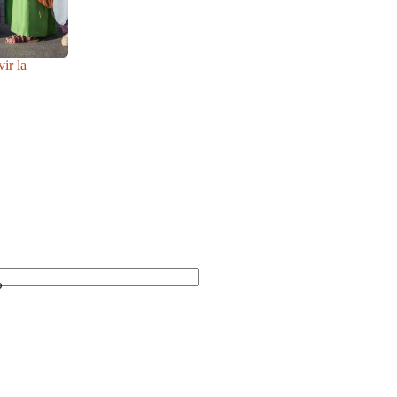
ir la
b