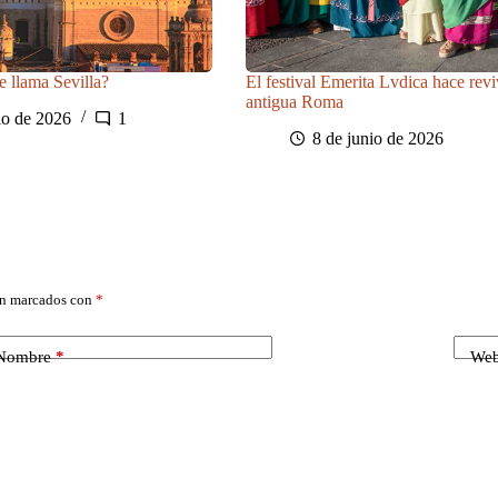
e llama Sevilla?
El festival Emerita Lvdica hace reviv
antigua Roma
io de 2026
1
8 de junio de 2026
án marcados con
*
Nombre
*
We