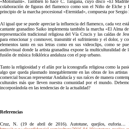
«Motomami». También lo hace C. Tangana, cuyo disco «El Madrile
colaboración de figuras del flamenco como son el Niño de Elche y
principio de la marcha procesional «Eternidad», compuesta por Sergio
Al igual que se puede apreciar la influencia del flamenco, cada vez es
cantante granadino Saiko implementa también la marcha «El Alma de T
representación tradicional religiosa del Vía Crucis y las caídas de Je
para emocionar y conmover, transmitir el sufrimiento y el dolor, y con
elementos tanto en sus letras como en sus videoclips, como se pu
audiovisual donde la artista granadina expone la multiculturalidad de
fusión de música folklórica andaluza con el pop urbano.
Tanto la religiosidad y el afán por la iconografía religiosa como la pa
algo que queda plasmado innegablemente en las obras de los artistas
comercial buscan representar Andalucía y sus raíces de manera contemp
culturales más que lleven nuestra comunidad por el mundo. Debemos
incorporándola en las tendencias de la actualidad?
Referencias
Cruz, N. (19 de abril de 2016). Autotune, quejíos, euforia… 