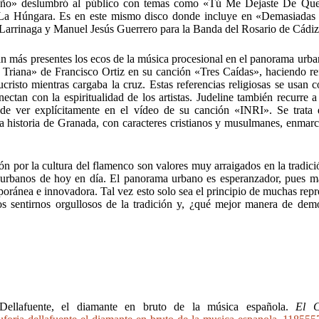
ño» deslumbró al público con temas como «Tú Me Dejaste De Quer
 La Húngara. Es en este mismo disco donde incluye en «Demasiadas
 Larrinaga y Manuel Jesús Guerrero para la Banda del Rosario de Cádi
tán más presentes los ecos de la música procesional en el panorama urba
riana» de Francisco Ortiz en su canción «Tres Caídas», haciendo ref
sucristo mientras cargaba la cruz. Estas referencias religiosas se usan
ectan con la espiritualidad de los artistas. Judeline también recurre a
ede ver explícitamente en el vídeo de su canción «INRI». Se trata
 la historia de Granada, con caracteres cristianos y musulmanes, enmar
sión por la cultura del flamenco son valores muy arraigados en la tradic
 urbanos de hoy en día. El panorama urbano es esperanzador, pues má
oránea e innovadora. Tal vez esto solo sea el principio de muchas repr
 sentirnos orgullosos de la tradición y, ¿qué mejor manera de demo
Dellafuente, el diamante en bruto de la música española.
El C