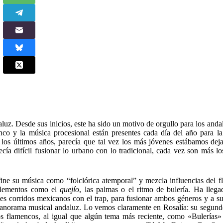
luz. Desde sus inicios, este ha sido un motivo de orgullo para los anda
nco y la música procesional están presentes cada día del año para l
los últimos años, parecía que tal vez los más jóvenes estábamos deja
cía difícil fusionar lo urbano con lo tradicional, cada vez son más los
efine su música como “folclórica atemporal” y mezcla influencias del 
 elementos como el
quejío
, las palmas o el ritmo de bulería. Ha llega
les corridos mexicanos con el trap, para fusionar ambos géneros y a s
el panorama musical andaluz. Lo vemos claramente en Rosalía: su segun
os flamencos, al igual que algún tema más reciente, como «Bulerías»