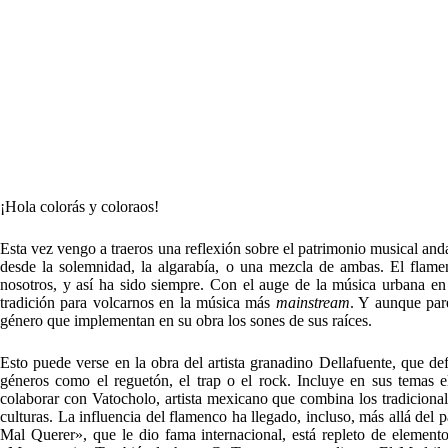
¡Hola colorás y coloraos!
Esta vez vengo a traeros una reflexión sobre el patrimonio musical anda
desde la solemnidad, la algarabía, o una mezcla de ambas. El flame
nosotros, y así ha sido siempre. Con el auge de la música urbana en 
tradición para volcarnos en la música más
mainstream
. Y aunque pare
género que implementan en su obra los sones de sus raíces.
Esto puede verse en la obra del artista granadino Dellafuente, que d
géneros como el reguetón, el trap o el rock. Incluye en sus temas
colaborar con Vatocholo, artista mexicano que combina los tradiciona
culturas. La influencia del flamenco ha llegado, incluso, más allá d
Mal Querer», que le dio fama internacional, está repleto de element