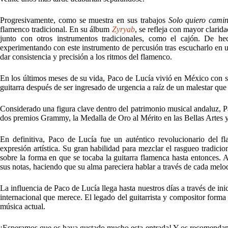
Progresivamente, como se muestra en sus trabajos
Solo quiero cami
flamenco tradicional. En su álbum
Zyryab
, se refleja con mayor clarid
junto con otros instrumentos tradicionales, como el cajón. De h
experimentando con este instrumento de percusión tras escucharlo en 
dar consistencia y precisión a los ritmos del flamenco.
En los últimos meses de su vida, Paco de Lucía vivió en México con su
guitarra después de ser ingresado de urgencia a raíz de un malestar que 
Considerado una figura clave dentro del patrimonio musical andaluz, P
dos premios Grammy, la Medalla de Oro al Mérito en las Bellas Artes 
En definitiva, Paco de Lucía fue un auténtico revolucionario del fl
expresión artística. Su gran habilidad para mezclar el rasgueo tradici
sobre la forma en que se tocaba la guitarra flamenca hasta entonces. 
sus notas, haciendo que su alma pareciera hablar a través de cada melo
La influencia de Paco de Lucía llega hasta nuestros días a través de in
internacional que merece. El legado del guitarrista y compositor forma 
música actual.
¡Esperamos que os haya gustado mucho esta entrada! Y os recomendam