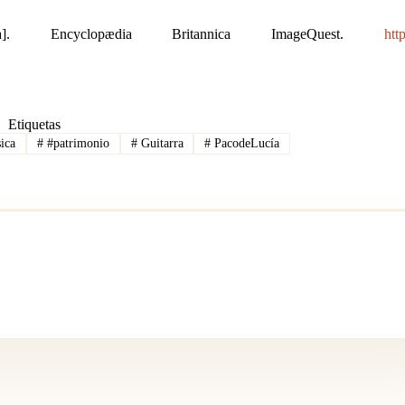
rafía]. Encyclopædia Britannica ImageQuest.
htt
Etiquetas
ica
#
#patrimonio
#
Guitarra
#
PacodeLucía