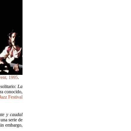
ent, 1995
.
solitario:
La
ra conocido,
azz Festival
te y caudal
 una serie de
sin embargo,