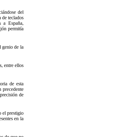
ciándose del
ón de teclados
s a España,
jón permitía
 genio de la
 entre ellos
oria de esta
n precedente
precisión de
 el prestigio
esentes en la
os de que no