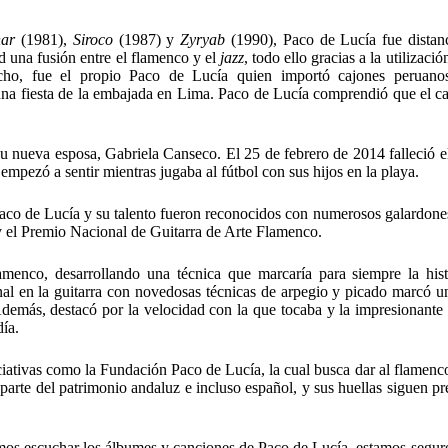
nar
(1981),
Siroco
(1987) y
Zyryab
(1990), Paco de Lucía fue distan
ad una fusión entre el flamenco y el
jazz
, todo ello gracias a la utilizaci
echo, fue el propio Paco de Lucía quien importó cajones peruano
una fiesta de la embajada en Lima. Paco de Lucía comprendió que el ca
 nueva esposa, Gabriela Canseco. El 25 de febrero de 2014 falleció el
empezó a sentir mientras jugaba al fútbol con sus hijos en la playa.
aco de Lucía y su talento fueron reconocidos con numerosos galardones,
y el Premio Nacional de Guitarra de Arte Flamenco.
amenco, desarrollando una técnica que marcaría para siempre la hist
onal en la guitarra con novedosas técnicas de arpegio y picado marcó u
Además, destacó por la velocidad con la que tocaba y la impresionante 
día.
iciativas como la Fundación Paco de Lucía, la cual busca dar al flamenco
parte del patrimonio andaluz e incluso español, y sus huellas siguen pr
os escuchar los álbumes y canciones de Paco de Lucía, estamos segur