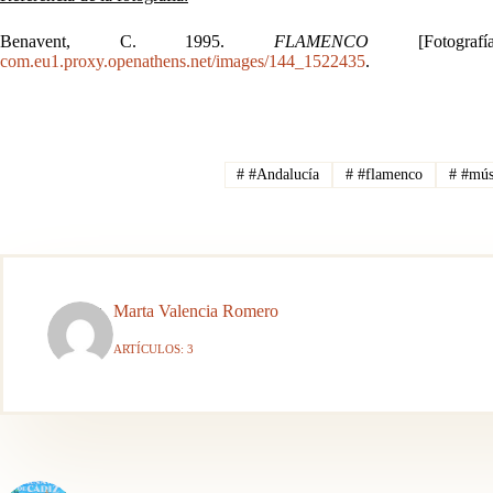
Benavent, C. 1995.
FLAMENCO
[Fotog
com.eu1.proxy.openathens.net/images/144_1522435
.
#
#Andalucía
#
#flamenco
#
#mús
Marta Valencia Romero
ARTÍCULOS: 3