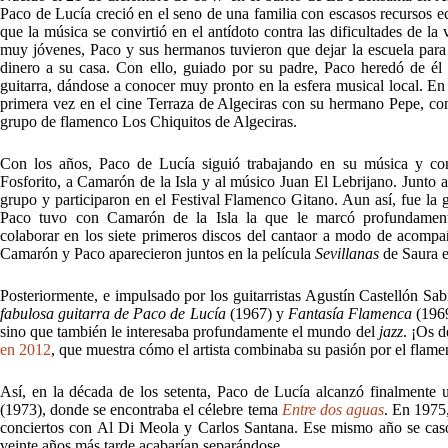
Paco de Lucía creció en el seno de una familia con escasos recursos e
que la música se convirtió en el antídoto contra las dificultades de la
muy jóvenes, Paco y sus hermanos tuvieron que dejar la escuela para t
dinero a su casa. Con ello, guiado por su padre, Paco heredó de él 
guitarra, dándose a conocer muy pronto en la esfera musical local. En
primera vez en el cine Terraza de Algeciras con su hermano Pepe, co
grupo de flamenco Los Chiquitos de Algeciras.
Con los años, Paco de Lucía siguió trabajando en su música y con
Fosforito, a Camarón de la Isla y al músico Juan El Lebrijano. Junto 
grupo y participaron en el Festival Flamenco Gitano. Aun así, fue la 
Paco tuvo con Camarón de la Isla la que le marcó profundament
colaborar en los siete primeros discos del cantaor a modo de acompa
Camarón y Paco aparecieron juntos en la película
Sevillanas
de Saura 
Posteriormente, e impulsado por los guitarristas Agustín Castellón S
fabulosa guitarra de Paco de Lucía
(1967) y
Fantasía Flamenca
(1969
sino que también le interesaba profundamente el mundo del
jazz
. ¡Os d
en 2012
, que muestra cómo el artista combinaba su pasión por el flame
Así, en la década de los setenta, Paco de Lucía alcanzó finalmente 
(1973), donde se encontraba el célebre tema
Entre dos aguas
. En 1975,
conciertos con Al Di Meola y Carlos Santana. Ese mismo año se casó
veinte años más tarde acabarían separándose.