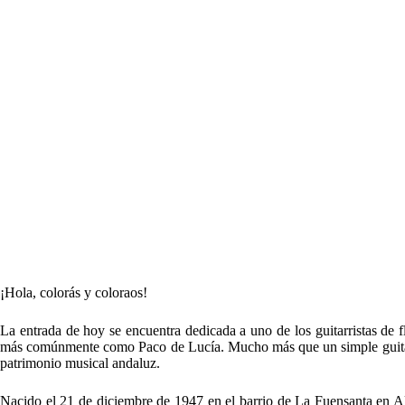
¡Hola, colorás y coloraos!
La entrada de hoy se encuentra dedicada a uno de los guitarristas d
más comúnmente como Paco de Lucía. Mucho más que un simple guitarri
patrimonio musical andaluz.
Nacido el 21 de diciembre de 1947 en el barrio de La Fuensanta en Al