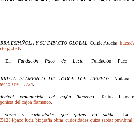
ARRA ESPAÑOLA Y SU IMPACTO GLOBAL
. Conde Atocha.
https:
cto-global/
.
N». En
Fundación Paco de Lucía
. Fundación Paco 
ARRISTA FLAMENCO DE TODOS LOS TIEMPOS
. National 
o-hecho-arte_17724
.
ncipal protagonista del cajón flamenco
. Teatro Flamenc
agonista-del-cajon-flamenco
.
, obras y curiosidades que quizás no sabías
. La Va
651284/paco-lucia-biografia-obras-curiosidades-quiza-sabias-pmv.html
.