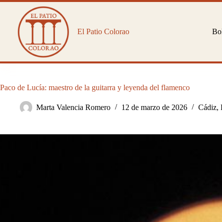
Saltar
al
contenido
El Patio Colorao
Bol
Paco de Lucía: maestro de la guitarra y leyenda del flamenco
Marta Valencia Romero
12 de marzo de 2026
Cádiz
,