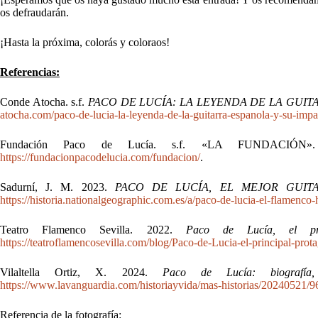
os defraudarán.
¡Hasta la próxima, colorás y coloraos!
Referencias:
​Conde Atocha. s.f.
PACO DE LUCÍA: LA LEYENDA DE LA GUIT
atocha.com/paco-de-lucia-la-leyenda-de-la-guitarra-espanola-y-su-impa
​Fundación Paco de Lucía. s.f. «LA FUNDACIÓ
https://fundacionpacodelucia.com/fundacion/
.
​Sadurní, J. M. 2023.
PACO DE LUCÍA, EL MEJOR GUIT
https://historia.nationalgeographic.com.es/a/paco-de-lucia-el-flamenc
​Teatro Flamenco Sevilla. 2022.
Paco de Lucía, el pri
https://teatroflamencosevilla.com/blog/Paco-de-Lucia-el-principal-prot
​Vilaltella Ortiz, X. 2024.
Paco de Lucía: biografía
https://www.lavanguardia.com/historiayvida/mas-historias/20240521/9
Referencia de la fotografía: