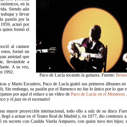
conómicos, en la
 vida. Siendo aún
rabajar y llevar
la pasión por la
 1959, actuó por
n quien formó el
oció al cantaor
a estos, formó un
gran amistad que
e, llevándole a
ñante. A su vez,
en 1992.
Paco de Lucía tocando la guitarra. Fuente:
Benav
abicas y Mario Escudero, Paco de Lucía grabó sus primeros álbumes en 
). Sin embargo, su pasión por el flamenco no fue lo único por lo que e
ejamos por aquí el enlace a un vídeo de
Paco de Lucía en el Montreux J
nco y el
jazz
en el escenario!
una mayor proyección internacional, todo ello a raíz de su disco
Fuen
 llegó a actuar en el Teatro Real de Madrid y, en 1977, dio comienzo a
 en secreto con Casilda Varela Ampuero, con quien tuvo tres hijos; 