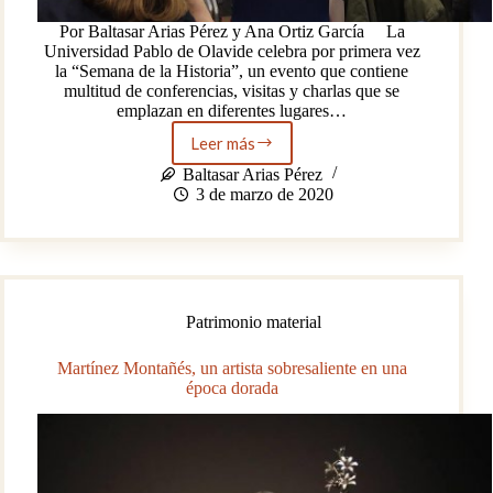
Por Baltasar Arias Pérez y Ana Ortiz García La
Universidad Pablo de Olavide celebra por primera vez
la “Semana de la Historia”, un evento que contiene
multitud de conferencias, visitas y charlas que se
emplazan en diferentes lugares…
Leer más
I
Semana
Baltasar Arias Pérez
de
3 de marzo de 2020
la
Historia
de
la
UPO:
una
Patrimonio material
mirada
a
Martínez Montañés, un artista sobresaliente en una
la
época dorada
religiosidad
sevillana
de
finales
de
la