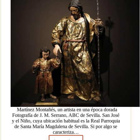
Edad
Media
y
comienzos
de
la
Modernidad
Martínez Montañés, un artista en una época dorada
Fotografía de J. M. Serrano, ABC de Sevilla. San José
y el Niño, cuya ubicación habitual es la Real Parroquia
de Santa María Magdalena de Sevilla. Si por algo se
caracteriza…