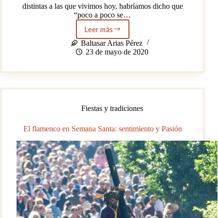
distintas a las que vivimos hoy, habríamos dicho que
“poco a poco se…
Leer más
Una
visita
Baltasar Arias Pérez
virtual
23 de mayo de 2020
a
la
Casa
Natal
del
genial
Fiestas y tradiciones
Velázquez
El flamenco en Semana Santa: sentimiento y Pasión