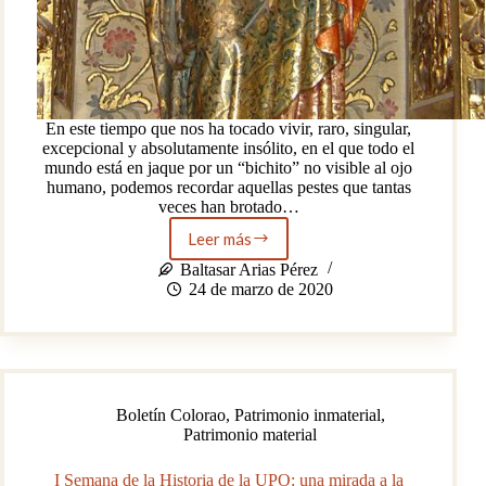
En este tiempo que nos ha tocado vivir, raro, singular,
excepcional y absolutamente insólito, en el que todo el
mundo está en jaque por un “bichito” no visible al ojo
humano, podemos recordar aquellas pestes que tantas
veces han brotado…
Leer más
La
devoción
Baltasar Arias Pérez
en
24 de marzo de 2020
tiempos
de
epidemias:
la
Virgen
de
Boletín Colorao
,
Patrimonio inmaterial
,
las
Patrimonio material
Fiebres
I Semana de la Historia de la UPO: una mirada a la