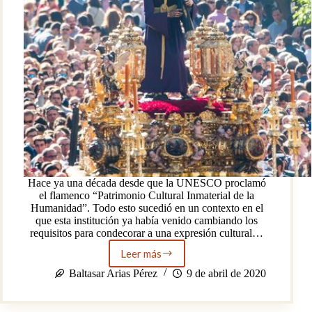
Hace ya una década desde que la UNESCO proclamó
el flamenco “Patrimonio Cultural Inmaterial de la
Humanidad”. Todo esto sucedió en un contexto en el
que esta institución ya había venido cambiando los
requisitos para condecorar a una expresión cultural…
Leer más
El
flamenco
Baltasar Arias Pérez
9 de abril de 2020
en
Semana
Santa: