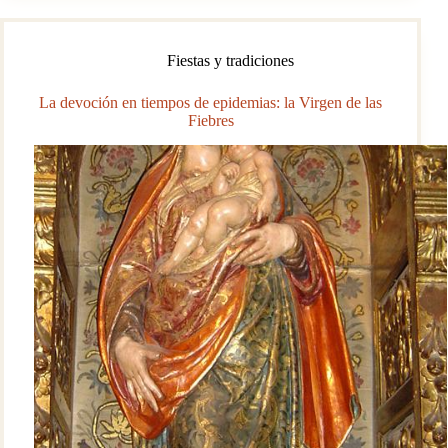
sentimiento
y
Pasión
Fiestas y tradiciones
La devoción en tiempos de epidemias: la Virgen de las
Fiebres