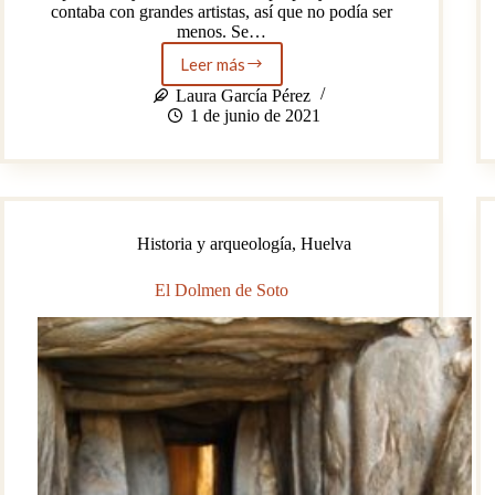
contaba con grandes artistas, así que no podía ser
menos. Se…
Leer más
El
Museo
Laura García Pérez
de
1 de junio de 2021
Bellas
Artes
de
Huelva
cumple
100
Historia y arqueología
,
Huelva
años
El Dolmen de Soto