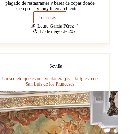
plagado de restaurantes y bares de copas donde
siempre hay muy buen ambiente.…
Leer más
La
Casa
Laura García Pérez
de
17 de mayo de 2021
las
Sirenas:
el
secreto
que
se
Sevilla
esconde
entre
Un secreto que es una verdadera joya: la Iglesia de
sus
San Luis de los Franceses
cuatro
paredes