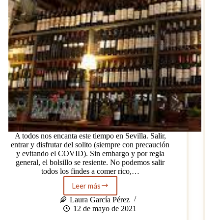
A todos nos encanta este tiempo en Sevilla. Salir,
entrar y disfrutar del solito (siempre con precaución
y evitando el COVID). Sin embargo y por regla
general, el bolsillo se resiente. No podemos salir
todos los findes a comer rico,…
Leer más
Con
la
Laura García Pérez
barriga
12 de mayo de 2021
contenta