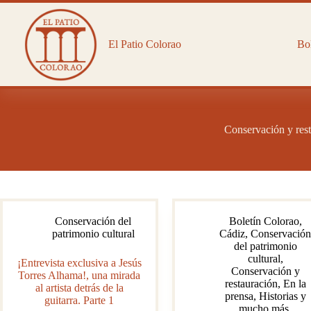
Saltar
al
contenido
El Patio Colorao
Bol
Conservación y res
Conservación del
Boletín Colorao
,
patrimonio cultural
Cádiz
,
Conservació
del patrimonio
cultural
,
¡Entrevista exclusiva a Jesús
Conservación y
Torres Alhama!, una mirada
restauración
,
En la
al artista detrás de la
prensa
,
Historias y
guitarra. Parte 1
mucho más
,