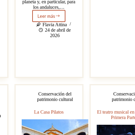
planeta y, en particular, para
barrio
los andaluces,…
la
Hacie
Leer más
40
Santa
años
Cruz
Flavia Attina
de
24 de abril de
protección
2026
del
Patrimonio
Cultural
de
Andalucía:
la
muestra
que
pone
el
Conservación del
Conservaci
foco
patrimonio cultural
patrimonio c
en
la
y
tutela
La Casa Pilatos
El teatro musical e
a
y
Primera Part
la
conservación
de