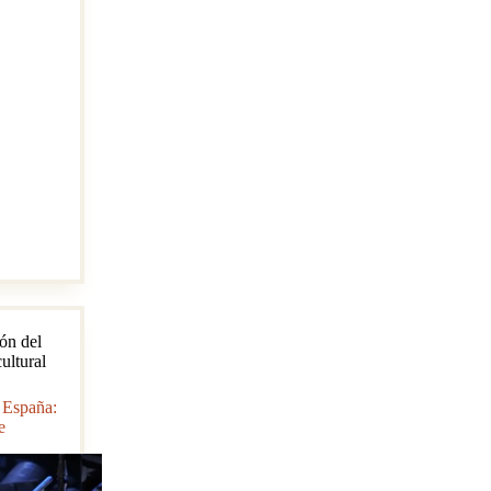
:
nda
ón del
ultural
n España:
e