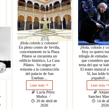
los
bienes
andaluces
a
l
¡Hola colorás y coloraos!
En pleno centro de Sevilla,
¡Hola, colorás y c
concretamente en la Plaza
Hoy os quiero tra
Pilatos se encuentra un
trilogía de entradas
edificio histórico, La Casa
que considero que
Pilatos. Su origen se
tema del que se hab
remonta a la construcción
El teatro musical e
del palacio de San
Sí, has leído b
Esteban…
¡español!…
Leer más
Leer más
La
El
Casa
teatr
Lucía Pérez
Alejan
,
Pilatos
music
Muñoz
Sanchez Mar
en
20 de abril de
14 de ab
a
Españ
2026
2026
Prime