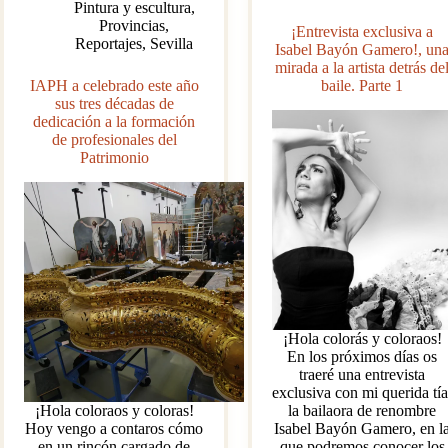
Pintura y escultura
,
Provincias
,
¡Entrevista exclusiva a
Reportajes
,
Sevilla
Isabel Bayón Gamero!, un
mirada a la artista detrás de
IAPH a celebrado este año
baile. Parte 1
sus tres décadas de
dedicación a la formación
de profesionales del
Patrimonio
¡Hola colorás y coloraos!
En los próximos días os
traeré una entrevista
exclusiva con mi querida tía
¡Hola coloraos y coloras!
la bailaora de renombre
Hoy vengo a contaros cómo
Isabel Bayón Gamero, en l
en un rincón cargado de
que podremos conocer los