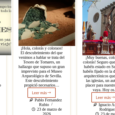
¡Hola, colorás y coloraos!
El descubrimiento del que
venimos a hablar se trata del
¡Muy buenas, colo
Tesoro de Tomares, un
colorás! Seguro qu
hallazgo que supuso un gran
habéis estado en Se
imprevisto para el Museo
habéis fijado en la d
Arqueológico de Sevilla.
arquitectónicos qu
Este descubrimiento
las iglesias, un au
o
propició necesarios…
placer para nuestr
vaya. Hoy o
Leer más
Un
Leer más
hallazgo
La
Pablo Fernandez
inesperado:
Sevill
Rubio
Ignacio 
el
mudéj
23 de marzo de
Rodrigue
Tesoro
2026
23 de ma