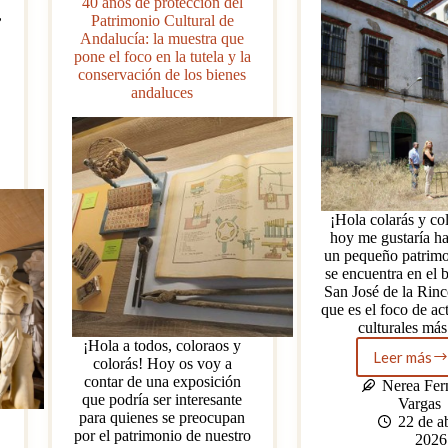
40 años de protección del
,
Patrimonio Cultural de
Andalucía: la muestra que
pone el foco en la tutela y la
conservación de los bienes
andaluces
¡Hola colarás y co
hoy me gustaría ha
un pequeño patrim
se encuentra en el b
San José de la Rin
que es el foco de ac
culturales m
¡Hola a todos, coloraos y
Leer más
colorás! Hoy os voy a
Pequ
contar de una exposición
patri
Nerea Fer
que podría ser interesante
de
Vargas
para quienes se preocupan
un
22 de ab
por el patrimonio de nuestro
pequ
2026