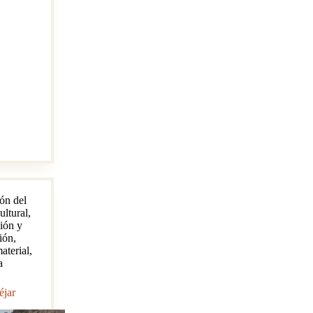
ón del
ultural
,
ión y
ión
,
aterial
,
a
éjar