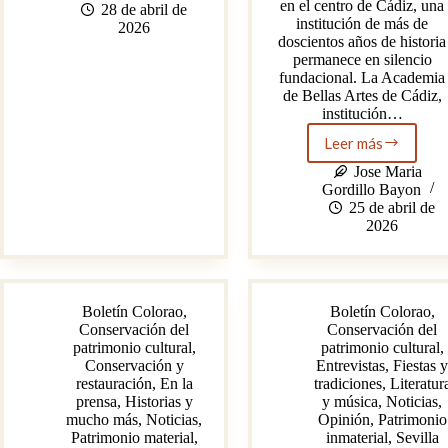
en el centro de Cádiz, una
Jesús
28 de abril de
institución de más de
Torres
2026
doscientos años de historia
Alhama!,
permanece en silencio
una
fundacional. La Academia
mirada
de Bellas Artes de Cádiz,
al
institución…
artista
detrás
Leer más
de
Crisis
la
del
Jose Maria
guitarra.
patrimonio
Gordillo Bayon
Parte
en
25 de abril de
1
la
2026
Academia
de
Bellas
Artes
Boletín Colorao
,
Boletín Colorao
,
de
Conservación del
Conservación del
Cádiz
patrimonio cultural
,
patrimonio cultural
,
Conservación y
Entrevistas
,
Fiestas 
restauración
,
En la
tradiciones
,
Literatur
prensa
,
Historias y
y música
,
Noticias
,
mucho más
,
Noticias
,
Opinión
,
Patrimonio
Patrimonio material
,
inmaterial
,
Sevilla