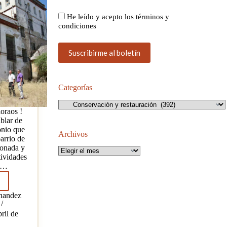
He leído y acepto los términos y
condiciones
Categorías
Categorías
loraos !
blar de
onio que
Archivos
arrio de
conada y
Archivos
tividades
ás…
eño
monio
nandez
ril de
eño