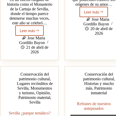
historia como el Monasterio
orígenes de su amor…
de la Cartuja de Sevilla,
Leer más
donde el tiempo parece
¡Entrevista
detenerse muchas veces,
exclusiva
Jose Maria
este año se celebró…
a
Gordillo Bayon
Isabel
20 de abril de
Leer más
IAPH
Bayón
2026
a
Gamero!,
Jose Maria
celebrado
una
Gordillo Bayon
este
mirada
21 de abril de
año
a
2026
sus
la
tres
artista
décadas
detrás
de
del
Conservación del
Conservación del
dedicación
baile.
patrimonio cultural
,
patrimonio cultural
,
a
Parte
Lugares recónditos de
Historias y mucho
la
1
Sevilla
,
Monumentos
más
,
Patrimonio
formación
y turismo
,
Opinión
,
inmaterial
de
Patrimonio material
,
profesionales
Sevilla
del
Refranes de nuestros
Patrimonio
antepasados
Sevilla ¿parque temático?