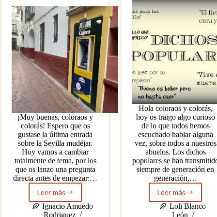
Hola coloraos y colorás,
¡Muy buenas, coloraos y
hoy os traigo algo curioso
colorás! Espero que os
de lo que todos hemos
gustase la última entrada
escuchado hablar alguna
sobre la Sevilla mudéjar.
vez, sobre todos a nuestros
Hoy vamos a cambiar
abuelos. Los dichos
totalmente de tema, por los
populares se han transmitid
que os lanzo una pregunta
siempre de generación en
directa antes de empezar:…
generación,…
Leer más
Leer más
Sevilla
Refranes
¿parque
de
Ignacio Amuedo
Loli Blanco
temático?
nuestros
Rodriguez
León