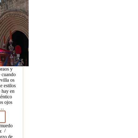
raos y
e cuando
villa os
e estilos
e hay en
téntico
os ojos
s…
a
Amuedo
ar
z
rzo de