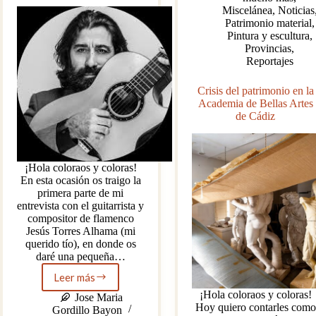
Miscelánea
,
Noticias
Patrimonio material
,
Pintura y escultura
,
Provincias
,
Reportajes
Crisis del patrimonio en la
Academia de Bellas Artes
de Cádiz
¡Hola coloraos y coloras!
En esta ocasión os traigo la
primera parte de mi
entrevista con el guitarrista y
compositor de flamenco
Jesús Torres Alhama (mi
querido tío), en donde os
daré una pequeña…
Leer más
¡Entrevista
¡Hola coloraos y coloras!
exclusiva
Jose Maria
Hoy quiero contarles como
a
Gordillo Bayon