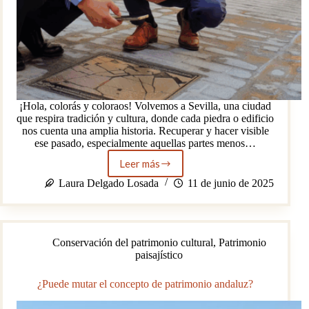
¡Hola, colorás y coloraos! Volvemos a Sevilla, una ciudad
que respira tradición y cultura, donde cada piedra o edificio
nos cuenta una amplia historia. Recuperar y hacer visible
ese pasado, especialmente aquellas partes menos…
Leer más
Señalizan
la
Laura Delgado Losada
11 de junio de 2025
Antigua
Judería
en
la
Conservación del patrimonio cultural
,
Patrimonio
nueva
paisajístico
calle
Mateos
Gago
¿Puede mutar el concepto de patrimonio andaluz?