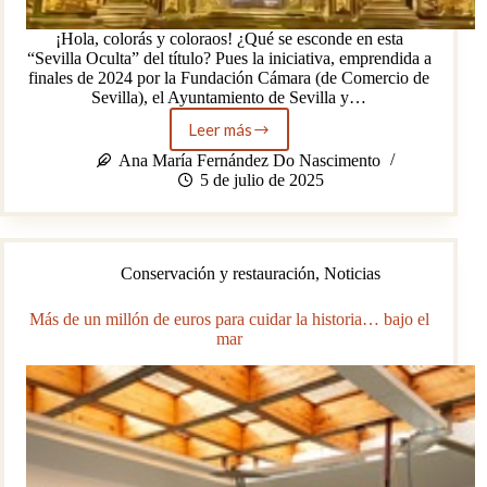
¡Hola, colorás y coloraos! ¿Qué se esconde en esta
“Sevilla Oculta” del título? Pues la iniciativa, emprendida a
finales de 2024 por la Fundación Cámara (de Comercio de
Sevilla), el Ayuntamiento de Sevilla y…
Leer más
“Sevilla
Oculta”:
Ana María Fernández Do Nascimento
el
5 de julio de 2025
avance
de
un
proyecto
Conservación y restauración
,
Noticias
de
puesta
en
Más de un millón de euros para cuidar la historia… bajo el
valor
mar
del
patrimonio
hispalense