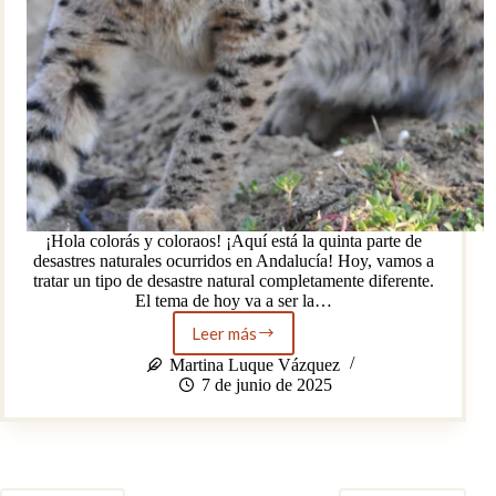
¡Hola colorás y coloraos! ¡Aquí está la quinta parte de
desastres naturales ocurridos en Andalucía! Hoy, vamos a
tratar un tipo de desastre natural completamente diferente.
El tema de hoy va a ser la…
Leer más
Los
linces
Martina Luque Vázquez
ibéricos
7 de junio de 2025
se
extinguen,
¿qué
hacemos
nosotros?