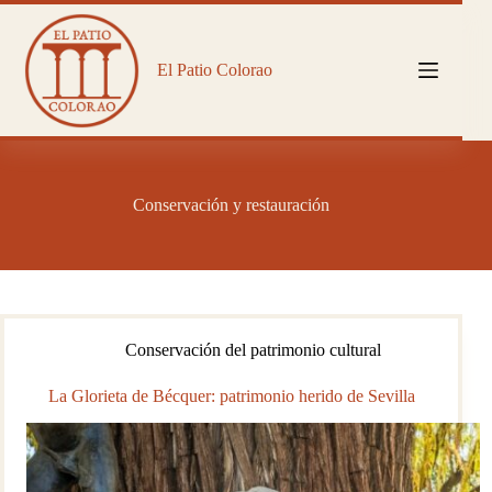
Saltar
al
contenido
El Patio Colorao
Conservación y restauración
Conservación del patrimonio cultural
La Glorieta de Bécquer: patrimonio herido de Sevilla