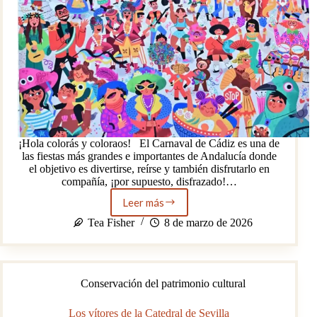
¡Hola colorás y coloraos! El Carnaval de Cádiz es una de
las fiestas más grandes e importantes de Andalucía donde
el objetivo es divertirse, reírse y también disfrutarlo en
compañía, ¡por supuesto, disfrazado!…
Leer más
Carnaval
de
Tea Fisher
8 de marzo de 2026
Cádiz
y
la
experiencia
Conservación del patrimonio cultural
de
un
estudiante
Los vítores de la Catedral de Sevilla