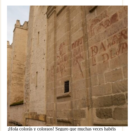
de
movilidad
¡Hola colorás y coloraos! Seguro que muchas veces habéis