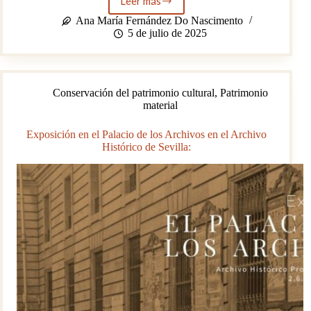
Leer más
Exposición
«Arte
Ana María Fernández Do Nascimento
y
5 de julio de 2025
Misericordia»
del
Museo
de
Conservación del patrimonio cultural
,
Patrimonio
Bellas
material
Artes
de
Sevilla.
Exposición en el Palacio de los Archivos en el Archivo
Histórico de Sevilla: