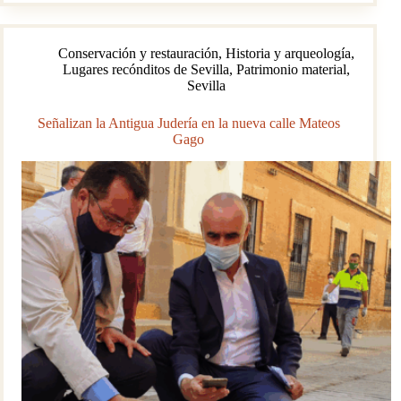
millón
de
euros
Conservación y restauración
,
Historia y arqueología
,
para
Lugares recónditos de Sevilla
,
Patrimonio material
,
cuidar
Sevilla
la
historia…
bajo
Señalizan la Antigua Judería en la nueva calle Mateos
el
Gago
mar