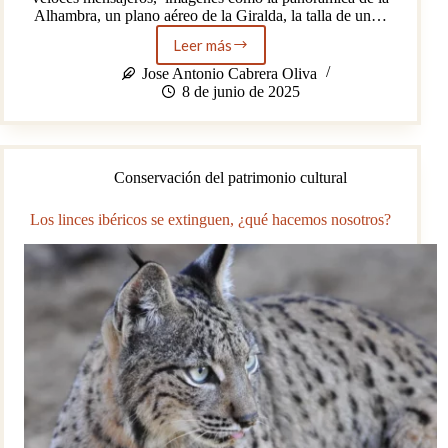
Alhambra, un plano aéreo de la Giralda, la talla de un…
Leer más
¿Puede
mutar
Jose Antonio Cabrera Oliva
el
8 de junio de 2025
concepto
de
patrimonio
andaluz?
Conservación del patrimonio cultural
Los linces ibéricos se extinguen, ¿qué hacemos nosotros?