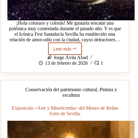
¡Hola coloraos y colorás! Me gustaría rescatar una
polémica muy comentada durante el pasado año. Y es que
el Icónica Fest Santalucía Sevilla ha establecido una
relación de amor-odio con la ciudad, cuyos detractores…
Leer más
Icónica
Fest:
Jorge Ávila Abad
¿todo
13 de febrero de 2026
1
vale
si
la
paga
Conservación del patrimonio cultural
,
Pintura y
es
escultura
buena?
Exposición «Arte y Misericordia» del Museo de Bellas
Artes de Sevilla.