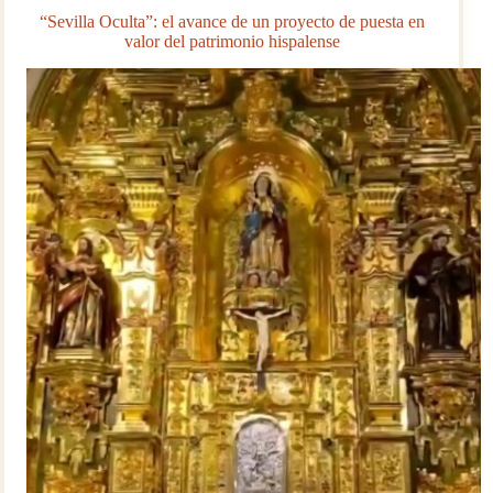
Archivo
“Sevilla Oculta”: el avance de un proyecto de puesta en
Histórico
valor del patrimonio hispalense
de
Sevilla: