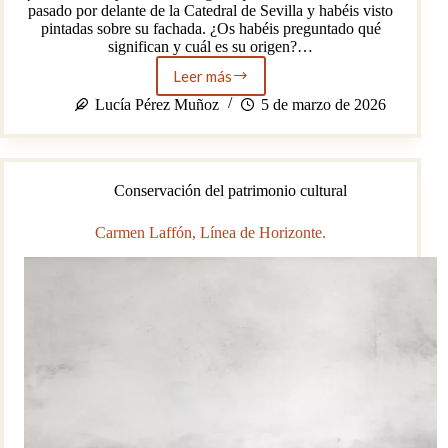
pasado por delante de la Catedral de Sevilla y habéis visto
pintadas sobre su fachada. ¿Os habéis preguntado qué
significan y cuál es su origen?…
Leer más
Los
vítores
Lucía Pérez Muñoz
5 de marzo de 2026
de
la
Catedral
de
Conservación del patrimonio cultural
Sevilla
Carmen Laffón, Línea de Horizonte.