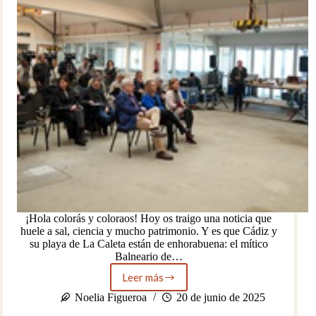
¡Hola colorás y coloraos! Hoy os traigo una noticia que
huele a sal, ciencia y mucho patrimonio. Y es que Cádiz y
su playa de La Caleta están de enhorabuena: el mítico
Balneario de…
Leer más
Más
de
Noelia Figueroa
20 de junio de 2025
un