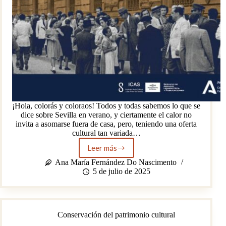
¡Hola, colorás y coloraos! Todos y todas sabemos lo que se
dice sobre Sevilla en verano, y ciertamente el calor no
invita a asomarse fuera de casa, pero, teniendo una oferta
cultural tan variada…
Leer más
Exposición
en
Ana María Fernández Do Nascimento
el
5 de julio de 2025
Palacio
de
los
Archivos
Conservación del patrimonio cultural
en
el