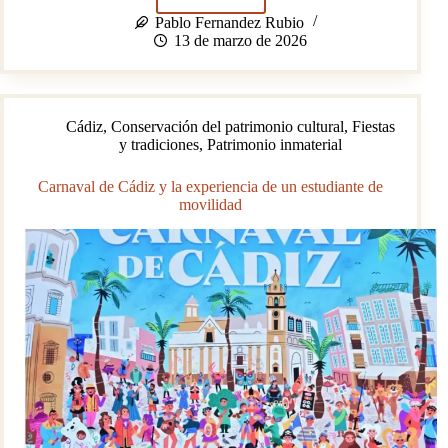
La
Glorieta
Pablo Fernandez Rubio
de
13 de marzo de 2026
Bécquer:
patrimonio
herido
de
Cádiz
,
Conservación del patrimonio cultural
,
Fiestas
Sevilla
y tradiciones
,
Patrimonio inmaterial
Carnaval de Cádiz y la experiencia de un estudiante de
movilidad