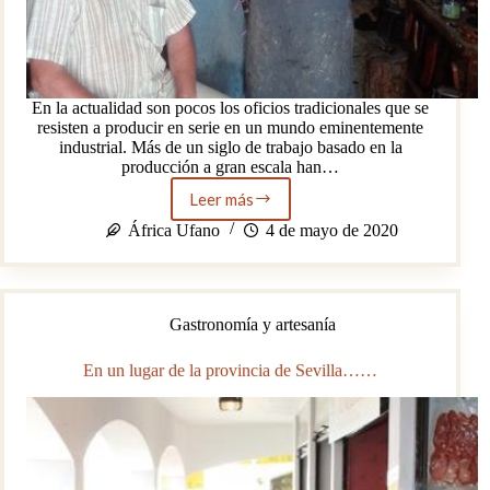
En la actualidad son pocos los oficios tradicionales que se
resisten a producir en serie en un mundo eminentemente
industrial. Más de un siglo de trabajo basado en la
producción a gran escala han…
Leer más
Velázquez
Perejón:
África Ufano
4 de mayo de 2020
cuarenta
y
dos
años
Gastronomía y artesanía
de
zapatería
artesana.
En un lugar de la provincia de Sevilla……