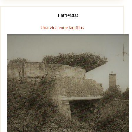
creadoras
de
Entrevistas
patrimonio
Una vida entre ladrillos