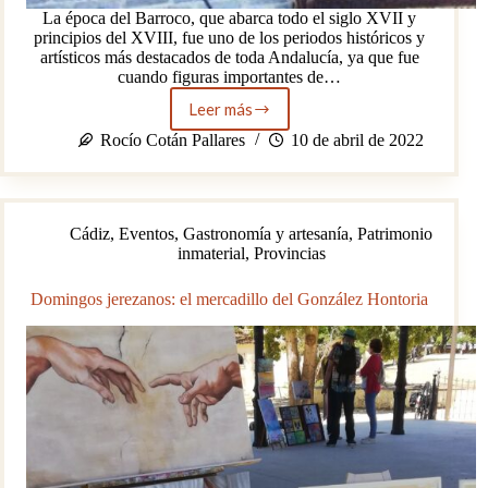
La época del Barroco, que abarca todo el siglo XVII y
principios del XVIII, fue uno de los periodos históricos y
artísticos más destacados de toda Andalucía, ya que fue
cuando figuras importantes de…
Leer más
Un
paseo
Rocío Cotán Pallares
10 de abril de 2022
por
el
siglo
XVII,
Cádiz
,
Eventos
,
Gastronomía y artesanía
,
Patrimonio
el
inmaterial
,
Provincias
Mercado
Barroco
de
Domingos jerezanos: el mercadillo del González Hontoria
Olivares