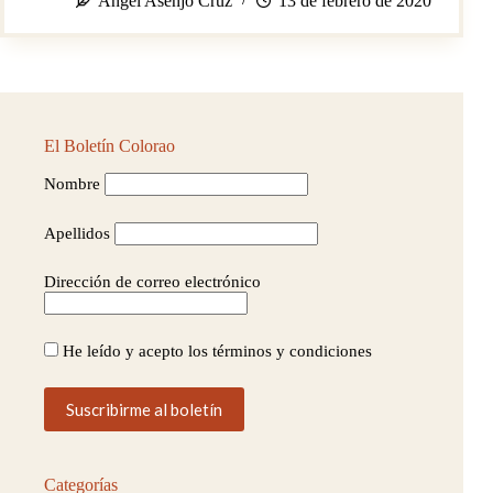
Ángel Asenjo Cruz
13 de febrero de 2020
lugar
de
la
provincia
de
Sevilla……
El Boletín Colorao
Nombre
Apellidos
Dirección de correo electrónico
He leído y acepto los términos y condiciones
Categorías