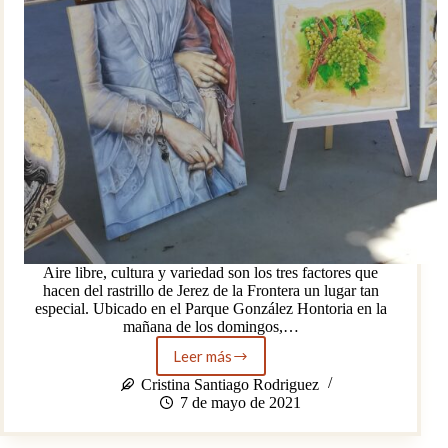
Aire libre, cultura y variedad son los tres factores que
hacen del rastrillo de Jerez de la Frontera un lugar tan
especial. Ubicado en el Parque González Hontoria en la
mañana de los domingos,…
Leer más
Domingos
jerezanos:
Cristina Santiago Rodriguez
el
7 de mayo de 2021
mercadillo
del