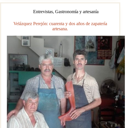
González
Hontoria
Entrevistas
,
Gastronomía y artesanía
Velázquez Perejón: cuarenta y dos años de zapatería
artesana.