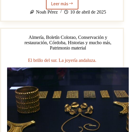
Leer más
Arte
en
Noah Pérez
10 de abril de 2025
cada
azulejo.
Almería
,
Boletín Colorao
,
Conservación y
restauración
,
Córdoba
,
Historias y mucho más
,
Patrimonio material
El brillo del sur. La joyería andaluza.