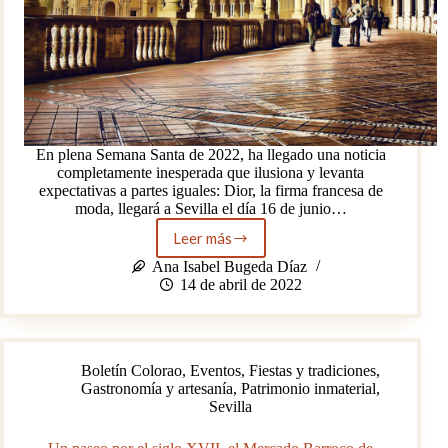
En plena Semana Santa de 2022, ha llegado una noticia
completamente inesperada que ilusiona y levanta
expectativas a partes iguales: Dior, la firma francesa de
moda, llegará a Sevilla el día 16 de junio…
Leer más
La
moda
Ana Isabel Bugeda Díaz
francesa
14 de abril de 2022
y
Sevilla
Boletín Colorao
,
Eventos
,
Fiestas y tradiciones
,
Gastronomía y artesanía
,
Patrimonio inmaterial
,
Sevilla