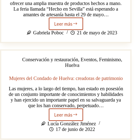
ofrecer una amplia muestra de productos hechos a mano.
La feria llamada “Hecho en Sevilla” está esperando a
amantes de artesanía hasta el 29 de mayo…
Leer más
Feria
de
Gabriela Poboc
21 de mayo de 2023
Artesanía
que
no
puedes
Conservación y restauración
,
Eventos
,
Feminismo
,
perder
Huelva
Mujeres del Condado de Huelva: creadoras de patrimonio
Las mujeres, a lo largo del tiempo, han estado en posesión
de un conjunto importante de conocimientos y habilidades
y han ejercido un importante papel en su salvaguarda ya
que los han conservado, perpetuado…
Leer más
Mujeres
del
Lucía González Jiménez
Condado
17 de junio de 2022
de
Huelva: