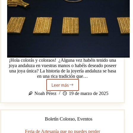
¡Hola colorás y coloraos! ¿Alguna vez habéis tenido una
joya andaluza en vuestras manos o habéis deseado poseer
una joya única? La historia de la joyería andaluza se basa
en una rica tradición que…
Leer más
El
brillo
Noah Pérez
19 de marzo de 2025
del
sur.
La
joyería
Boletín Colorao
,
Eventos
andaluza.
Feria de Artesanía que no puedes perder