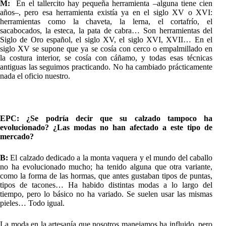
M:
En el tallercito hay pequeña herramienta –alguna tiene cien
años–, pero esa herramienta existía ya en el siglo XV o XVI:
herramientas como la chaveta, la lerna, el cortafrío, el
sacabocados, la esteca, la pata de cabra… Son herramientas del
Siglo de Oro español, el siglo XV, el siglo XVI, XVII… En el
siglo XV se supone que ya se cosía con cerco o empalmillado en
la costura interior, se cosía con cáñamo, y todas esas técnicas
antiguas las seguimos practicando. No ha cambiado prácticamente
nada el oficio nuestro.
EPC: ¿Se podría decir que su calzado tampoco ha
evolucionado? ¿Las modas no han afectado a este tipo de
mercado?
B:
El calzado dedicado a la monta vaquera y el mundo del caballo
no ha evolucionado mucho; ha tenido alguna que otra variante,
como la forma de las hormas, que antes gustaban tipos de puntas,
tipos de tacones… Ha habido distintas modas a lo largo del
tiempo, pero lo básico no ha variado. Se suelen usar las mismas
pieles… Todo igual.
La moda en la artesanía que nosotros manejamos ha influido, pero