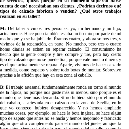
de servicios, quizás porque en su momento supieron darse
cuenta de qué necesitaban sus clientes. ¿Podrían decirnos qué
tipos de calzado fabrican o venden? ¿Qué otros trabajos
realizan en su taller?
M:
Del taller vivimos tres personas: yo, mi hermano y mi hijo,
actualmente. Hace poco también estaba un tío mío por parte de mi
madre que ya se ha jubilado. Éramos cuatro, y ahora somos tres, y
vivimos de la reparación, en parte. No mucho, pero tres o cuatro
horas diarias se echan en reparar calzado. El consumismo ha
hecho que la gente compre y tire, compre y tire, pero hay cierto
tipo de calzado que no se puede tirar, porque vale mucho dinero, y
es el que actualmente se repara. Aparte, vivimos de hacer calzado
a medida, como zapatos y sobre todo botas de montar. Sobrevivo
gracias a la afición que hay en esta zona al caballo.
B:
El trabajo artesanal fundamentalmente ronda en torno al mundo
de la hípica, no porque nos guste más ni menos, sino porque es el
mundo que tiene más demanda. Si no hubiera sido por el mundo
del caballo, la artesanía en el calzado en la zona de Sevilla, en lo
que yo conozco, hubiera desaparecido. Y no hemos ampliado
muchas cosas, por ejemplo, se hace la bota inglesa, se hace algún
tipo de zapato que antes no se hacía y hemos mejorado y fabricado
algún que otro complemento para el mundo del jinete, aunque la
base sigue siendo el calzado para el mundo del caballo, como la