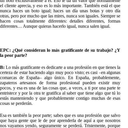
un boto exclusivamente a él. Eso le da un valor que normalmente
el cliente aprecia, y eso es lo más importante. También está el que
nunca haces un boto igual; haces un día unas botas y otro día
otras, pero por mucho que las mires, nunca son iguales. Siempre se
hacen cosas totalmente diferentes: detalles diferentes, formas
diferentes… Aunque quieras hacerlo igual, nunca salen igual.
EPC: ¿Qué consideran lo más gratificante de su trabajo? ¿Y
la peor parte?
B:
Lo más gratificante es dedicarte a una profesión en que tienes la
certeza de estar haciendo algo muy poco visto; es casi –en algunas
comarcas de España– algo único. En España, probablemente,
zapateros artesanos de forma profesional pueden existir muy
pocos, y esa es una de las cosas que, a veces, a ti por una parte te
entristece y por la otra te gratifica al saber que tiene algo que tú lo
estás manteniendo y que probablemente contigo muchas de esas
cosas se perderán.
Esa es también la peor parte; sabes que es una profesión que salvo
que haya gente que le de por aprenderla de aquí a que nosotros
nos vayamos yendo, seguramente se perderá. Tristemente, porque