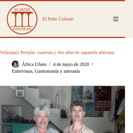
Saltar
al
contenido
El Patio Colorao
Velázquez Perejón: cuarenta y dos años de zapatería artesana.
África Ufano
4 de mayo de 2020
Entrevistas
,
Gastronomía y artesanía