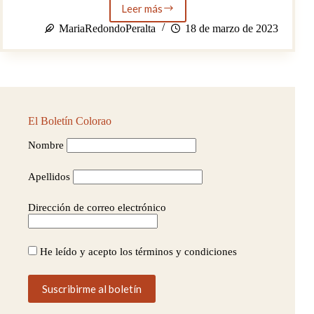
Leer más
Reseña
del
MariaRedondoPeralta
18 de marzo de 2023
concierto
de
Mingo
Balaguer
&
Kid
Carlos
El Boletín Colorao
en
el
Nombre
Entramado
(UPO)
Apellidos
Dirección de correo electrónico
He leído y acepto los términos y condiciones