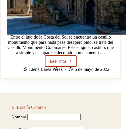
Entre el lujo de la Costa del Sol se encuentra un castillo
monumento que para nada pasa desapercibido: se trata del
Castillo Monumento Colomares. Este singular castillo, que
a simple vista aparece decorado con elementos…
Leer más
Colomares,
el
Elena Barea Pérez
6 de mayo de 2022
castillo
de
Benalmádena
El Boletín Colorao
Nombre