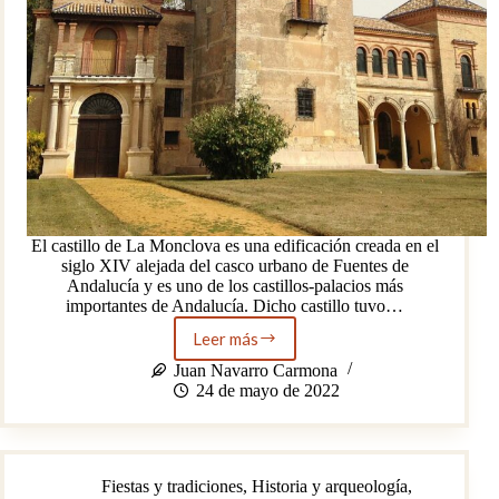
El castillo de La Monclova es una edificación creada en el
siglo XIV alejada del casco urbano de Fuentes de
Andalucía y es uno de los castillos-palacios más
importantes de Andalucía. Dicho castillo tuvo…
Leer más
El
castillo
Juan Navarro Carmona
de
24 de mayo de 2022
la
Monclova
(Fuentes
de
Fiestas y tradiciones
,
Historia y arqueología
,
Andalucía)