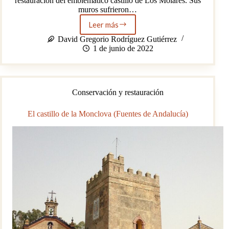
restauración del emblemático castillo de Los Molares. Sus
muros sufrieron…
Leer más
La
restauración
David Gregorio Rodríguez Gutiérrez
del
1 de junio de 2022
castillo
de
Los
Molares
Conservación y restauración
El castillo de la Monclova (Fuentes de Andalucía)