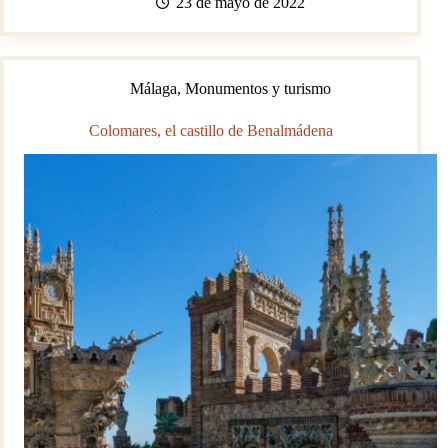
23 de mayo de 2022
(Fuentes
de
Andalucía)
Málaga
,
Monumentos y turismo
Colomares, el castillo de Benalmádena