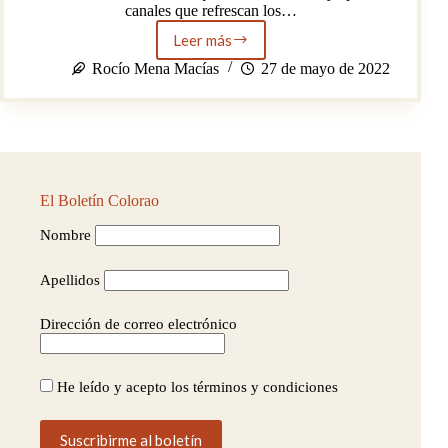
canales que refrescan los…
Leer más
La
Alhambra:
Rocío Mena Macías
27 de mayo de 2022
desafiando
la
gravedad
El Boletín Colorao
Nombre
Apellidos
Dirección de correo electrónico
He leído y acepto los términos y condiciones