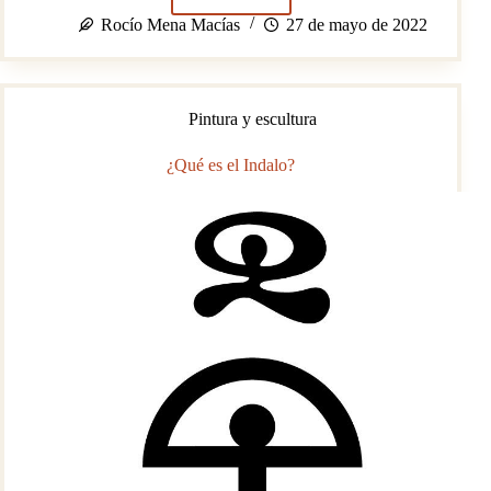
Vía
de
Rocío Mena Macías
27 de mayo de 2022
la
Plata
Pintura y escultura
¿Qué es el Indalo?